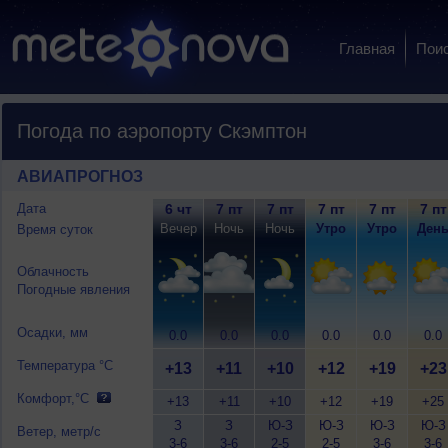
Главная
Пои
Погода по аэропорту Скэмптон
АВИАПРОГНОЗ
Дата
6 чт
7 пт
7 пт
7 пт
7 пт
7 пт
Вечер
Ночь
Ночь
Утро
Утро
Ден
Время суток
Облачность
Погодные явления
Осадки, мм
0.0
0.0
0.0
0.0
0.0
0.0
Температура °C
+13
+11
+10
+12
+19
+23
Комфорт,°C
+13
+11
+10
+12
+19
+25
З
З
Ю-З
Ю-З
Ю-З
Ю-З
Ветер, метр/с
3-6
3-6
2-5
2-5
3-6
3-6