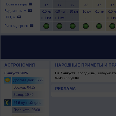
Порывы ветра
<7
<7
<7
<7
<7
<7
Видимость, м
>10 км
>10 км
>10 км
>10 км
>10 км
>10 к
НГО, м
> 1 км
> 1 км
-
-
-
> 1 к
Риск задержек
АСТРОНОМИЯ
НАРОДНЫЕ ПРИМЕТЫ И ПР
6 августа 2026
На 7 августа
: Холодницы, зимоуказат
зима холодная.
Долгота дня: 15:22
Восход: 04:27
РЕКЛАМА
Заход: 19:49
24-й лунный день
Посл.четв. 06/08