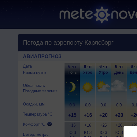
Погода по аэропорту Карлсборг
АВИАПРОГНОЗ
Дата
6 чт
6 чт
6 чт
6 чт
6 ч
Ночь
Утро
Утро
День
Ден
Время суток
Облачность
Погодные явления
Осадки, мм
0.0
0.0
0.0
0.0
0.
Температура °C
+15
+16
+20
+20
+2
Комфорт,°C
+15
+16
+25
+20
+2
Ю-З
Ю-З
Ю-З
Ю-З
Ю-
Ветер, метр/с