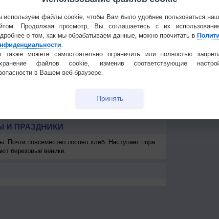
2
7-12
5-9
5-9
5-9
3-6
2-5
2-5
1-3
3
Частые вопр
12
12
12
8
<7
<7
<7
<7
Гостевая книг
 используем файлы cookie, чтобы Вам было удобнее пользоваться на
км
>10 км
>10 км
>10 км
>10 км
>10 км
>10 км
>10 км
>10 км
5-1
йтом. Продолжая просмотр, Вы соглашаетесь с их использовани
дробнее о том, как мы обрабатываем данные, можно прочитать в
Полит
км
> 1 км
500
300
200
250
> 1 км
> 1 км
> 1 км
> 
нфиденциальности
.
 также можете самостоятельно ограничить или полностью запрет
охранение файлов cookie, изменив соответствующие настрой
зопасности в Вашем веб-браузере.
Принять
 И ПРАЗДНИКИ
ы. Почти повсеместно поспел хлеб. Наступает пора
ают березовые веники.