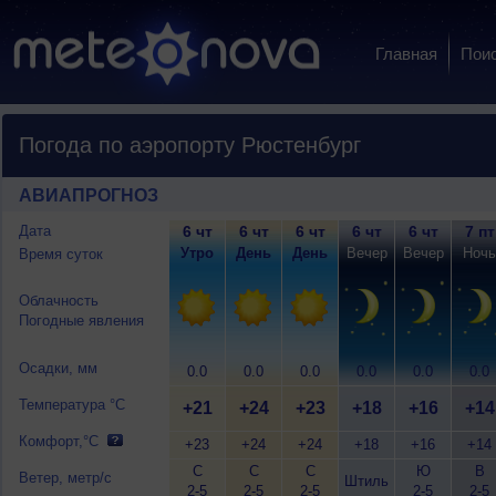
Главная
Пои
Погода по аэропорту Рюстенбург
АВИАПРОГНОЗ
Дата
6 чт
6 чт
6 чт
6 чт
6 чт
7 пт
Утро
День
День
Вечер
Вечер
Ночь
Время суток
Облачность
Погодные явления
Осадки, мм
0.0
0.0
0.0
0.0
0.0
0.0
Температура °C
+21
+24
+23
+18
+16
+14
Комфорт,°C
+23
+24
+24
+18
+16
+14
С
С
С
Ю
В
Ветер, метр/с
Штиль
2-5
2-5
2-5
2-5
2-5