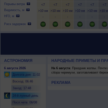
Порывы ветра
<7
<7
<7
<7
<7
<7
Видимость, м
>10 км
>10 км
>10 км
>10 км
>10 км
>10 к
НГО, м
-
-
-
-
-
-
Риск задержек
АСТРОНОМИЯ
НАРОДНЫЕ ПРИМЕТЫ И ПР
6 августа 2026
На 6 августа
: Праздник жатвы. Почти
сбора черемухи, заготавливают берез
Долгота дня: 11:02
Восход: 06:46
РЕКЛАМА
Заход: 17:48
24-й лунный день
Посл.четв. 06/08