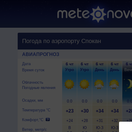
Погода по аэропорту Спокан
АВИАПРОГНОЗ
Дата
6 чт
6 чт
6 чт
6 чт
6 ч
Утро
Утро
День
День
Веч
Время суток
Облачность
Погодные явления
Осадки, мм
0.0
0.0
0.0
0.0
0.
Температура °C
+23
+30
+34
+34
+2
Комфорт,°C
+24
+28
+31
+32
+2
В
Ю
Ю-З
Ю-З
Ю-
Ветер, метр/с