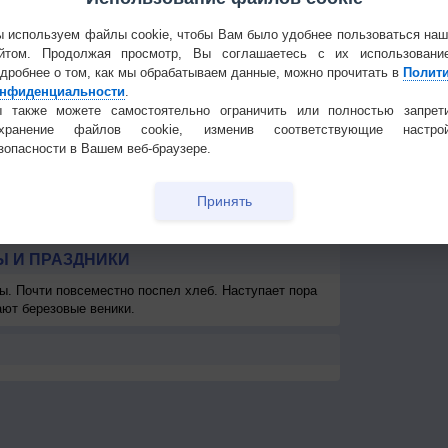
5
1-3
2-5
3-6
5-9
5-9
5-9
3-6
3
Частые вопр
<7
<7
<7
<7
<7
<7
7
<7
Гостевая книг
 используем файлы cookie, чтобы Вам было удобнее пользоваться на
км
>10 км
>10 км
>10 км
>10 км
>10 км
>10 км
>10 км
>10 км
>1
йтом. Продолжая просмотр, Вы соглашаетесь с их использовани
дробнее о том, как мы обрабатываем данные, можно прочитать в
Полит
-
-
-
-
-
-
-
-
нфиденциальности
.
 также можете самостоятельно ограничить или полностью запрет
охранение файлов cookie, изменив соответствующие настрой
зопасности в Вашем веб-браузере.
Принять
 И ПРАЗДНИКИ
ы. Почти повсеместно поспел хлеб. Наступает пора
ают березовые веники.