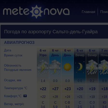
Главная
Пои
Погода по аэропорту Сальто-дель-Гуайра
АВИАПРОГНОЗ
Дата
6 чт
6 чт
6 чт
6 чт
6 чт
7 пт
Утро
День
День
Вечер
Вечер
Ночь
Время суток
Облачность
Погодные явления
Осадки, мм
1.4
0.0
0.0
0.0
0.2
0.9
Температура °C
+22
+27
+23
+20
+19
+18
Комфорт,°C
+22
+28
+24
+21
+19
+18
С
С
С-В
С
С-З
Ю
Ветер, метр/с
3-6
5-9
3-6
2-5
1-3
3-6