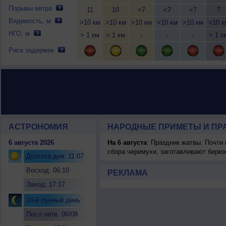
Порывы ветра
11
10
<7
<7
<7
7
Видимость, м
>10 км
>10 км
>10 км
>10 км
>10 км
>10 к
НГО, м
> 1 км
> 1 км
-
-
-
> 1 к
Риск задержек
АСТРОНОМИЯ
НАРОДНЫЕ ПРИМЕТЫ И ПР
6 августа 2026
На 6 августа
: Праздник жатвы. Почти
сбора черемухи, заготавливают берез
Долгота дня: 11:07
Восход: 06:10
РЕКЛАМА
Заход: 17:17
24-й лунный день
Посл.четв. 06/08