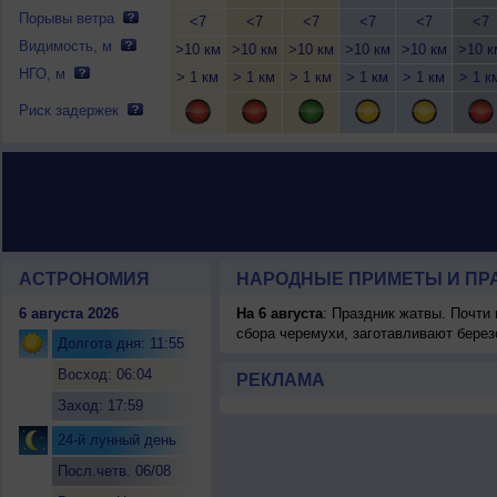
Порывы ветра
<7
<7
<7
<7
<7
<7
Видимость, м
>10 км
>10 км
>10 км
>10 км
>10 км
>10 к
НГО, м
> 1 км
> 1 км
> 1 км
> 1 км
> 1 км
> 1 к
Риск задержек
АСТРОНОМИЯ
НАРОДНЫЕ ПРИМЕТЫ И ПР
6 августа 2026
На 6 августа
: Праздник жатвы. Почти
сбора черемухи, заготавливают берез
Долгота дня: 11:55
Восход: 06:04
РЕКЛАМА
Заход: 17:59
24-й лунный день
Посл.четв. 06/08