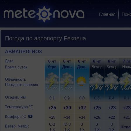
Главная
Пои
Погода по аэропорту Реквена
АВИАПРОГНОЗ
Дата
6 чт
6 чт
6 чт
6 чт
6 чт
7 пт
Утро
День
День
Вечер
Вечер
Ночь
Время суток
Облачность
Погодные явления
Осадки, мм
0.1
0.9
0.0
0.3
0.4
0.1
Температура °C
+25
+30
+32
+25
+23
+23
Комфорт,°C
+25
+34
+34
+26
+22
+21
С-З
Ю-З
З
З
З
Ветер, метр/с
Штил
1-3
1-3
1-3
1-3
1-3