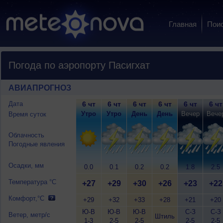
Главная
Пои
Погода по аэропорту Пасигхат
АВИАПРОГНОЗ
Дата
6 чт
6 чт
6 чт
6 чт
6 чт
6 чт
Утро
Утро
День
День
Вечер
Вече
Время суток
Облачность
Погодные явления
Осадки, мм
0.0
0.1
0.2
0.2
1.8
2.5
Температура °C
+27
+29
+30
+26
+23
+22
Комфорт,°C
+29
+32
+33
+28
+21
+20
Ю-В
Ю-В
Ю-В
С-З
С-З
Ветер, метр/с
Штиль
1-3
2-5
2-5
2-5
2-5