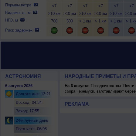
Порывы ветра
<7
<7
<7
<7
<7
<7
Видимость, м
>10 км
>10 км
>10 км
>10 км
>10 км
>10 к
НГО, м
700
500
> 1 км
> 1 км
> 1 км
> 1 к
Риск задержек
АСТРОНОМИЯ
НАРОДНЫЕ ПРИМЕТЫ И ПР
6 августа 2026
На 6 августа
: Праздник жатвы. Почти
сбора черемухи, заготавливают берез
Долгота дня: 13:21
Восход: 04:34
РЕКЛАМА
Заход: 17:55
24-й лунный день
Посл.четв. 06/08