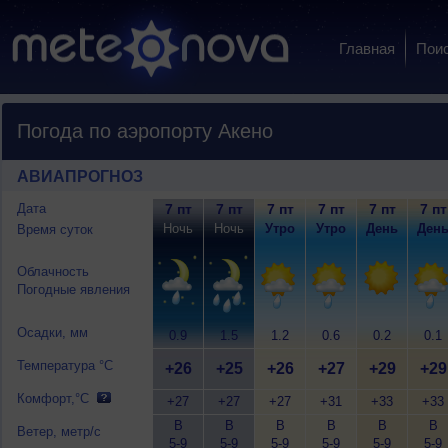
Главная
Пои
Погода по аэропорту Акено
АВИАПРОГНОЗ
Дата
7 пт
7 пт
7 пт
7 пт
7 пт
7 пт
Ночь
Ночь
Утро
Утро
День
Ден
Время суток
Облачность
Погодные явления
Осадки, мм
0.9
1.5
1.2
0.6
0.2
0.1
Температура °C
+26
+25
+26
+27
+29
+29
Комфорт,°C
+27
+27
+27
+31
+33
+33
В
В
В
В
В
В
Ветер, метр/с
5-9
5-9
5-9
5-9
5-9
5-9