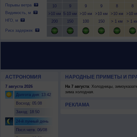
Порывы ветра
10
9
9
9
8
8
Видимость, м
>10 км
5-10 км
>10 км
>10 км
>10 км
>10 к
НГО, м
200
150
100
150
> 1 км
> 1 к
Риск задержек
АСТРОНОМИЯ
НАРОДНЫЕ ПРИМЕТЫ И ПР
7 августа 2026
На 7 августа
: Холодницы, зимоуказат
зима холодная.
Долгота дня: 13:42
Восход: 05:08
РЕКЛАМА
Заход: 18:50
24-й лунный день
Посл.четв. 06/08