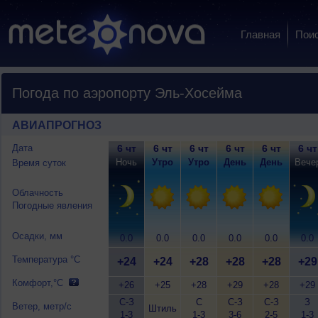
Главная
Пои
Погода по аэропорту Эль-Хосейма
АВИАПРОГНОЗ
Дата
6 чт
6 чт
6 чт
6 чт
6 чт
6 чт
Ночь
Утро
Утро
День
День
Вече
Время суток
Облачность
Погодные явления
Осадки, мм
0.0
0.0
0.0
0.0
0.0
0.0
Температура °C
+24
+24
+28
+28
+28
+29
Комфорт,°C
+26
+25
+28
+29
+28
+29
С-З
С
С-З
С-З
З
Ветер, метр/с
Штиль
1-3
1-3
3-6
2-5
1-3