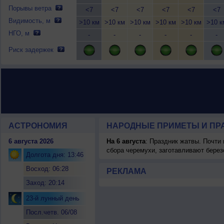
Порывы ветра
<7
<7
<7
<7
<7
<7
Видимость, м
>10 км
>10 км
>10 км
>10 км
>10 км
>10 к
НГО, м
-
-
-
-
-
-
Риск задержек
АСТРОНОМИЯ
НАРОДНЫЕ ПРИМЕТЫ И ПР
6 августа 2026
На 6 августа
: Праздник жатвы. Почти
сбора черемухи, заготавливают берез
Долгота дня: 13:46
Восход: 06:28
РЕКЛАМА
Заход: 20:14
23-й лунный день
Посл.четв. 06/08