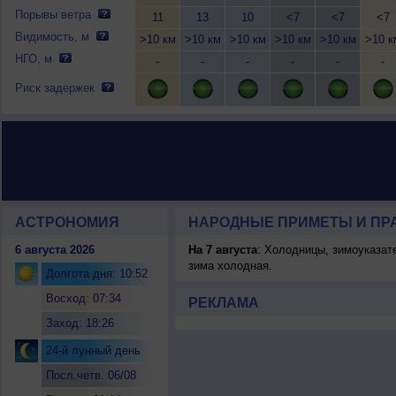
Порывы ветра
11
13
10
<7
<7
<7
Видимость, м
>10 км
>10 км
>10 км
>10 км
>10 км
>10 к
НГО, м
-
-
-
-
-
-
Риск задержек
АСТРОНОМИЯ
НАРОДНЫЕ ПРИМЕТЫ И ПР
6 августа 2026
На 7 августа
: Холодницы, зимоуказат
зима холодная.
Долгота дня: 10:52
Восход: 07:34
РЕКЛАМА
Заход: 18:26
24-й лунный день
Посл.четв. 06/08