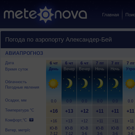
Главная
Пои
Погода по аэропорту Александер-Бей
АВИАПРОГНОЗ
Дата
6 чт
6 чт
6 чт
7 пт
7 пт
7 пт
День
Вечер
Вечер
Ночь
Ночь
Утро
Время суток
Облачность
Погодные явления
Осадки, мм
0.0
0.0
0.0
0.0
0.0
0.0
Температура °C
+16
+13
+12
+11
+11
+11
Комфорт,°C
+16
+13
+12
+11
+11
+11
Ю-В
Ю-В
Ю-В
Ю-В
Ю-В
Ю-В
Ветер, метр/с
7-12
7-12
3-6
3-6
3-6
3-6