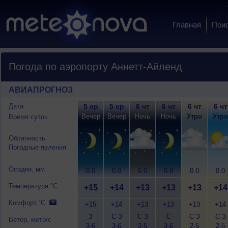
Главная
Пои
Погода по аэропорту Аннетт-Айленд
АВИАПРОГНОЗ
Дата
5 ср
5 ср
6 чт
6 чт
6 чт
6 чт
Вечер
Вечер
Ночь
Ночь
Утро
Утро
Время суток
Облачность
Погодные явления
Осадки, мм
0.0
0.0
0.0
0.0
0.0
0.0
Температура °C
+15
+14
+13
+13
+13
+14
Комфорт,°C
+15
+14
+13
+13
+13
+14
З
С-З
С-З
С
С-З
С-З
Ветер, метр/с
3-6
3-6
2-5
3-6
2-5
2-5