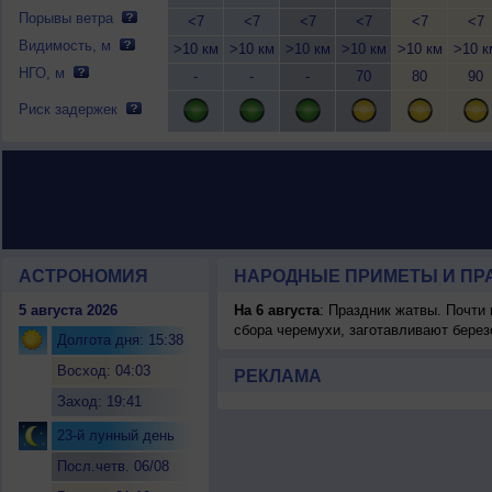
Порывы ветра
<7
<7
<7
<7
<7
<7
Видимость, м
>10 км
>10 км
>10 км
>10 км
>10 км
>10 к
НГО, м
-
-
-
70
80
90
Риск задержек
АСТРОНОМИЯ
НАРОДНЫЕ ПРИМЕТЫ И ПР
5 августа 2026
На 6 августа
: Праздник жатвы. Почти
сбора черемухи, заготавливают берез
Долгота дня: 15:38
Восход: 04:03
РЕКЛАМА
Заход: 19:41
23-й лунный день
Посл.четв. 06/08