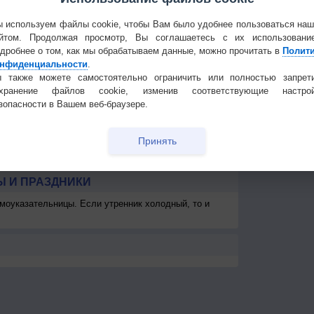
5
2-5
2-5
2-5
2-5
3-6
3-6
2-5
2-5
2
Частые вопр
<7
<7
<7
<7
<7
<7
<7
<7
Гостевая книг
 используем файлы cookie, чтобы Вам было удобнее пользоваться на
км
>10 км
>10 км
>10 км
>10 км
>10 км
>10 км
>10 км
>10 км
>1
йтом. Продолжая просмотр, Вы соглашаетесь с их использовани
дробнее о том, как мы обрабатываем данные, можно прочитать в
Полит
км
> 1 км
-
-
-
-
> 1 км
> 1 км
> 1 км
> 
нфиденциальности
.
 также можете самостоятельно ограничить или полностью запрет
охранение файлов cookie, изменив соответствующие настрой
зопасности в Вашем веб-браузере.
Принять
 И ПРАЗДНИКИ
моуказательницы. Если утренник холодный, то и