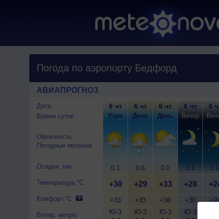
Погода по аэропорту Бедфорд
АВИАПРОГНОЗ
Дата
6 чт
6 чт
6 чт
6 чт
6 ч
Утро
День
День
Вечер
Веч
Время суток
Облачность
Погодные явления
Осадки, мм
0.1
0.6
0.0
0.1
0.
Температура °C
+30
+29
+33
+28
+2
Комфорт,°C
+33
+33
+36
+30
+2
Ю-З
Ю-З
Ю-З
Ю-З
Ю-
Ветер, метр/с