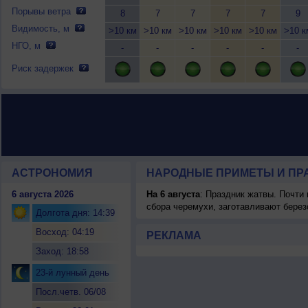
Порывы ветра
8
7
7
7
7
9
Видимость, м
>10 км
>10 км
>10 км
>10 км
>10 км
>10 к
НГО, м
-
-
-
-
-
-
Риск задержек
АСТРОНОМИЯ
НАРОДНЫЕ ПРИМЕТЫ И ПР
6 августа 2026
На 6 августа
: Праздник жатвы. Почти
сбора черемухи, заготавливают берез
Долгота дня: 14:39
Восход: 04:19
РЕКЛАМА
Заход: 18:58
23-й лунный день
Посл.четв. 06/08