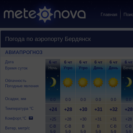
Главная
Пои
Погода по аэропорту Бердянск
АВИАПРОГНОЗ
Дата
6 чт
6 чт
6 чт
6 чт
6 чт
6 чт
Ночь
Утро
Утро
День
День
Вече
Время суток
Облачность
Погодные явления
Осадки, мм
0.0
0.0
0.0
0.0
0.0
0.0
Температура °C
+24
+28
+30
+31
+32
+28
Комфорт,°C
+25
+28
+30
+31
+31
+28
С-В
С-В
В
В
С-В
С-В
Ветер, метр/с
5-9
5-9
5-9
5-9
5-9
5-9