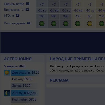
Порывы ветра
<7
<7
<7
<7
<7
<7
Видимость, м
>10 км
>10 км
>10 км
>10 км
>10 км
>10 к
НГО, м
300
500
900
700
60
200
Риск задержек
АСТРОНОМИЯ
НАРОДНЫЕ ПРИМЕТЫ И ПР
5 августа 2026
На 6 августа
: Праздник жатвы. Почти
сбора черемухи, заготавливают берез
Долгота дня: 14:15
Восход: 05:05
РЕКЛАМА
Заход: 19:20
23-й лунный день
Посл.четв. 06/08