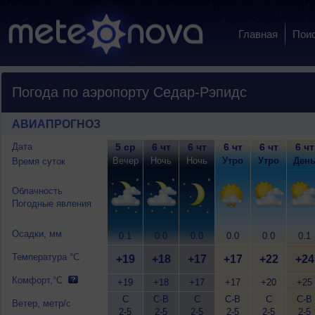
Главная
Пои
Погода по аэропорту Седар-Рэпидс
АВИАПРОГНОЗ
Дата
5 ср
6 чт
6 чт
6 чт
6 чт
6 чт
Вечер
Ночь
Ночь
Утро
Утро
Ден
Время суток
Облачность
Погодные явления
Осадки, мм
0.1
0.0
0.0
0.0
0.0
0.1
Температура °C
+19
+18
+17
+17
+22
+24
Комфорт,°C
+19
+18
+17
+17
+20
+25
С
С-В
С
С-В
С
С-В
Ветер, метр/с
2-5
2-5
2-5
2-5
2-5
2-5