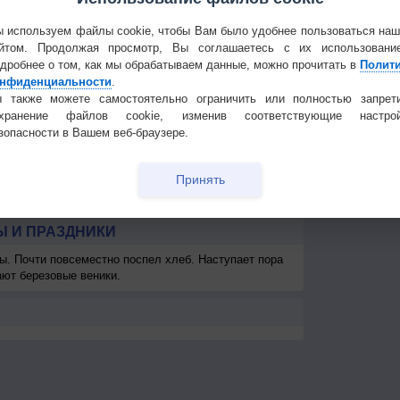
6
3-6
5-9
3-6
2-5
3-6
3-6
3-6
3-6
1
Частые вопр
8
13
11
<7
14
10
<7
<7
Гостевая книг
 используем файлы cookie, чтобы Вам было удобнее пользоваться на
км
>10 км
>10 км
>10 км
>10 км
>10 км
>10 км
>10 км
>10 км
>1
йтом. Продолжая просмотр, Вы соглашаетесь с их использовани
дробнее о том, как мы обрабатываем данные, можно прочитать в
Полит
км
> 1 км
> 1 км
> 1 км
> 1 км
> 1 км
-
-
-
нфиденциальности
.
 также можете самостоятельно ограничить или полностью запрет
охранение файлов cookie, изменив соответствующие настрой
зопасности в Вашем веб-браузере.
Принять
 И ПРАЗДНИКИ
ы. Почти повсеместно поспел хлеб. Наступает пора
ают березовые веники.