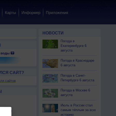
Карты
Информер
Приложения
НОВОСТИ
Погода в
Ы
Екатеринбурге 6
августа
 воды
 пт
7 пт
8 сб
8 сб
8 сб
8 сб
8 сб
8 сб
8 сб
Погода в Краснодаре
чер
Вечер
Ночь
Ночь
Утро
Утро
День
День
Вечер
6 августа
ЛСЯ САЙТ?
Погода в Санкт-
Петербурге 6 августа
ля сайтов
.0
0.5
0.6
0.0
0.1
0.0
0.0
0.0
0.0
Погода в Москве 6
Ы
августа
31
+24
+23
+22
+21
+27
+31
+34
+31
Июль в России стал
37
+25
+23
+21
+19
+29
+35
+37
+37
самым тёплым за всю
льности
В
Ю-З
Ю
Ю-З
З
Ю
Ю-В
Ю
Ю-В
историю