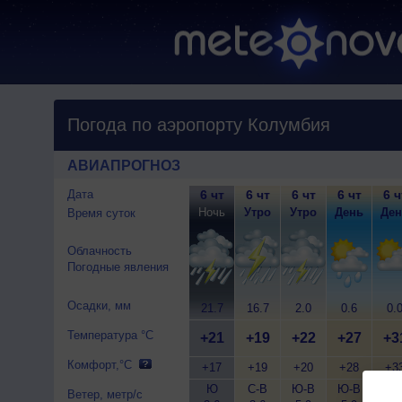
Погода по аэропорту Колумбия
АВИАПРОГНОЗ
Дата
6 чт
6 чт
6 чт
6 чт
6 ч
Ночь
Утро
Утро
День
Ден
Время суток
Облачность
Погодные явления
Осадки, мм
21.7
16.7
2.0
0.6
0.
Температура °C
+21
+19
+22
+27
+3
Комфорт,°C
+17
+19
+20
+28
+3
Ю
С-В
Ю-В
Ю-В
Ю
Ветер, метр/с