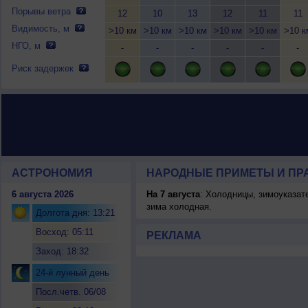
Порывы ветра
12
10
13
12
11
11
Видимость, м
>10 км
>10 км
>10 км
>10 км
>10 км
>10 к
НГО, м
-
-
-
-
-
-
Риск задержек
АСТРОНОМИЯ
НАРОДНЫЕ ПРИМЕТЫ И ПР
6 августа 2026
На 7 августа
: Холодницы, зимоуказат
зима холодная.
Долгота дня: 13:21
Восход: 05:11
РЕКЛАМА
Заход: 18:32
24-й лунный день
Посл.четв. 06/08