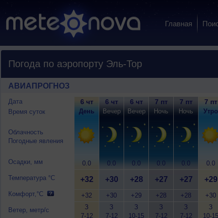
Главная
Пои
Погода по аэропорту Эль-Тор
АВИАПРОГНОЗ
Дата
6 чт
6 чт
6 чт
7 пт
7 пт
7 пт
День
Вечер
Вечер
Ночь
Ночь
Утро
Время суток
Облачность
Погодные явления
Осадки, мм
0.0
0.0
0.0
0.0
0.0
0.0
Температура °C
+32
+30
+28
+27
+27
+29
Комфорт,°C
+32
+30
+29
+28
+28
+30
З
З
З
З
З
З
Ветер, метр/с
7-12
7-12
10-15
7-12
7-12
10-1