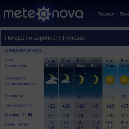
Главная
Пои
Погода по аэропорту Гулкана
АВИАПРОГНОЗ
Дата
5 ср
5 ср
6 чт
6 чт
6 чт
6 чт
Вечер
Вечер
Ночь
Ночь
Утро
Утро
Время суток
Облачность
Погодные явления
Осадки, мм
0.0
0.0
0.0
0.0
0.0
0.0
Температура °C
+21
+16
+10
+8
+10
+17
Комфорт,°C
+25
+16
+9
+8
+10
+17
Ю
Ю
Ю
Ю-В
Ю-В
Ю-В
Ветер, метр/с
3-6
3-6
3-6
1-3
1-3
2-5