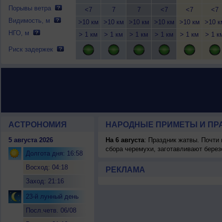
Порывы ветра
<7
7
7
<7
<7
<7
Видимость, м
>10 км
>10 км
>10 км
>10 км
>10 км
>10 к
НГО, м
> 1 км
> 1 км
> 1 км
> 1 км
> 1 км
> 1 к
Риск задержек
АСТРОНОМИЯ
НАРОДНЫЕ ПРИМЕТЫ И ПР
5 августа 2026
На 6 августа
: Праздник жатвы. Почти
сбора черемухи, заготавливают берез
Долгота дня: 16:58
Восход: 04:18
РЕКЛАМА
Заход: 21:16
23-й лунный день
Посл.четв. 06/08