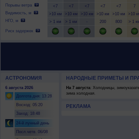
Порывы ветра
<7
<7
<7
<7
<7
7
Видимость, м
>10 км
>10 км
>10 км
>10 км
>10 км
>10 к
НГО, м
> 1 км
> 1 км
-
200
800
> 1 к
Риск задержек
АСТРОНОМИЯ
НАРОДНЫЕ ПРИМЕТЫ И ПР
6 августа 2026
На 7 августа
: Холодницы, зимоуказат
зима холодная.
Долгота дня: 13:28
Восход: 05:20
РЕКЛАМА
Заход: 18:48
24-й лунный день
Посл.четв. 06/08