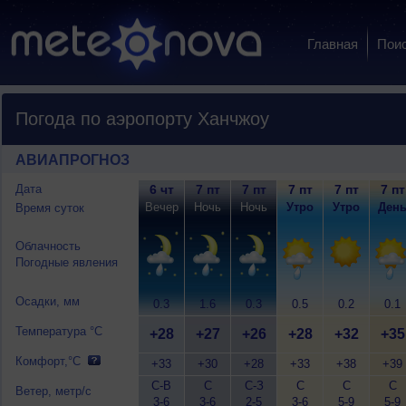
Главная
Пои
Погода по аэропорту Ханчжоу
АВИАПРОГНОЗ
Дата
6 чт
7 пт
7 пт
7 пт
7 пт
7 пт
Вечер
Ночь
Ночь
Утро
Утро
Ден
Время суток
Облачность
Погодные явления
Осадки, мм
0.3
1.6
0.3
0.5
0.2
0.1
Температура °C
+28
+27
+26
+28
+32
+35
Комфорт,°C
+33
+30
+28
+33
+38
+39
С-В
С
С-З
С
С
С
Ветер, метр/с
3-6
3-6
2-5
3-6
5-9
5-9