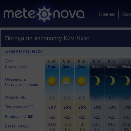
Главная
Пои
Погода по аэропорту Ким-Чхэк
АВИАПРОГНОЗ
Дата
6 чт
6 чт
6 чт
6 чт
6 чт
7 пт
Утро
День
День
Вечер
Вечер
Ночь
Время суток
Облачность
Погодные явления
Осадки, мм
0.1
0.0
0.0
0.0
0.0
0.0
Температура °C
+27
+23
+23
+23
+23
+28
Комфорт,°C
+29
+22
+21
+21
+21
+31
Ю-В
Ю-З
З
Ю-З
Ю-З
Ю-В
Ветер, метр/с
3-6
1-3
1-3
1-3
1-3
2-5