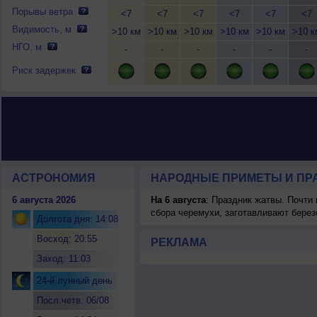
Порывы ветра
<7
<7
<7
<7
<7
<7
Видимость, м
>10 км
>10 км
>10 км
>10 км
>10 км
>10 к
НГО, м
-
-
-
-
-
-
Риск задержек
АСТРОНОМИЯ
НАРОДНЫЕ ПРИМЕТЫ И ПР
6 августа 2026
На 6 августа
: Праздник жатвы. Почти
сбора черемухи, заготавливают берез
Долгота дня: 14:08
Восход: 20:55
РЕКЛАМА
Заход: 11:03
24-й лунный день
Посл.четв. 06/08