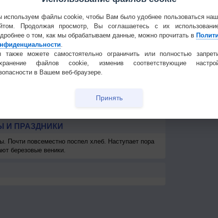
5
2-5
3-6
5-9
5-9
5-9
2-5
1-3
2-5
2
Частые вопр
<7
<7
<7
<7
<7
<7
<7
<7
Гостевая книг
 используем файлы cookie, чтобы Вам было удобнее пользоваться на
км
>10 км
>10 км
>10 км
>10 км
>10 км
>10 км
>10 км
>10 км
>1
йтом. Продолжая просмотр, Вы соглашаетесь с их использовани
дробнее о том, как мы обрабатываем данные, можно прочитать в
Полит
км
> 1 км
> 1 км
> 1 км
> 1 км
> 1 км
> 1 км
> 1 км
> 1 км
> 
нфиденциальности
.
 также можете самостоятельно ограничить или полностью запрет
охранение файлов cookie, изменив соответствующие настрой
зопасности в Вашем веб-браузере.
Принять
 И ПРАЗДНИКИ
ы. Почти повсеместно поспел хлеб. Наступает пора
ают березовые веники.