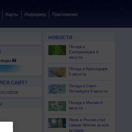
Карты
Информер
Приложения
НОВОСТИ
Погода в
Ы
Екатеринбурге 6
августа
 воды
 сб
8 сб
8 сб
8 сб
8 сб
8 сб
9 вс
9 вс
9 вс
Погода в Краснодаре
тро
Утро
День
День
Вечер
Вечер
Ночь
Ночь
Утро
6 августа
ЛСЯ САЙТ?
Погода в Санкт-
Петербурге 6 августа
ля сайтов
.0
0.0
0.0
0.0
0.0
0.0
0.0
0.0
0.0
Погода в Москве 6
Ы
августа
14
+19
+23
+26
+26
+21
+19
+18
+18
Июль в России стал
14
+19
+25
+26
+26
+25
+19
+18
+18
самым тёплым за всю
льности
-З
Ю-З
Ю-З
Ю-З
Ю-З
Ю
Ю
Ю
Ю
историю