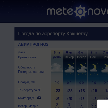
Погода по аэропорту Кокшетау
АВИАПРОГНОЗ
Дата
6 чт
6 чт
6 чт
7 пт
7 п
День
Вечер
Вечер
Ночь
Ноч
Время суток
Облачность
Погодные явления
Осадки, мм
0.0
0.0
0.0
0.0
0.
Температура °C
+23
+23
+18
+15
+1
Комфорт,°C
+25
+25
+18
+15
+1
З
З
З
С-З
З
Ветер, метр/с