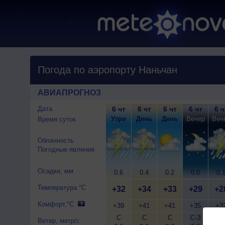
Погода по аэропорту Наньчан
АВИАПРОГНОЗ
Дата
6 чт
6 чт
6 чт
6 чт
6 ч
Утро
День
День
Вечер
Веч
Время суток
Облачность
Погодные явления
Осадки, мм
0.6
0.4
0.2
0.0
0.
Температура °C
+32
+34
+33
+29
+2
Комфорт,°C
+39
+41
+41
+35
+3
С
С
С
С-З
С-
Ветер, метр/с