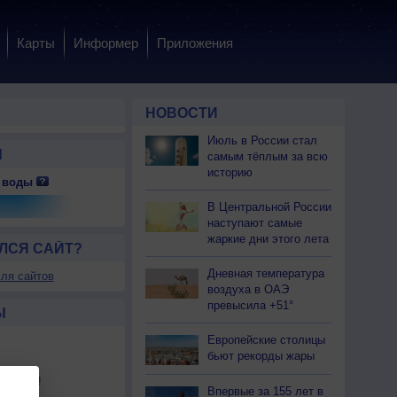
Карты
Информер
Приложения
НОВОСТИ
Июль в России стал
Ы
самым тёплым за всю
историю
 воды
 сб
8 сб
8 сб
8 сб
8 сб
8 сб
8 сб
8 сб
9 вс
В Центральной России
очь
Ночь
Утро
Утро
День
День
Вечер
Вечер
Ночь
наступают самые
жаркие дни этого лета
ЛСЯ САЙТ?
Дневная температура
ля сайтов
воздуха в ОАЭ
.0
0.0
0.0
0.0
0.0
0.0
0.1
0.0
0.0
превысила +51°
Ы
27
+26
+29
+31
+33
+32
+28
+27
+27
Европейские столицы
бьют рекорды жары
29
+29
+33
+36
+37
+37
+32
+30
+29
льности
-З
С-З
С-З
С
С
С
С
С-З
С-З
Впервые за 155 лет в