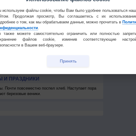
6
3-6
3-6
3-6
5-9
5-9
5-9
3-6
3-6
3
Частые вопр
<7
<7
7
<7
8
8
9
8
Гостевая книг
 используем файлы cookie, чтобы Вам было удобнее пользоваться на
км
>10 км
>10 км
>10 км
>10 км
>10 км
>10 км
>10 км
>10 км
>1
йтом. Продолжая просмотр, Вы соглашаетесь с их использовани
дробнее о том, как мы обрабатываем данные, можно прочитать в
Полит
км
> 1 км
-
-
-
-
> 1 км
> 1 км
> 1 км
> 
нфиденциальности
.
 также можете самостоятельно ограничить или полностью запрет
охранение файлов cookie, изменив соответствующие настрой
зопасности в Вашем веб-браузере.
Принять
 И ПРАЗДНИКИ
ы. Почти повсеместно поспел хлеб. Наступает пора
ают березовые веники.