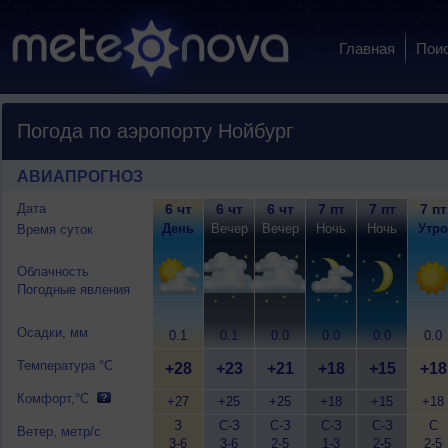
Главная
Пои
Погода по аэропорту Нойбург
АВИАПРОГНОЗ
Дата
6 чт
6 чт
6 чт
7 пт
7 пт
7 пт
День
Вечер
Вечер
Ночь
Ночь
Утро
Время суток
Облачность
Погодные явления
Осадки, мм
0.1
0.1
0.0
0.0
0.0
0.0
Температура °C
+28
+23
+21
+18
+15
+18
Комфорт,°C
+27
+25
+25
+18
+15
+18
З
С-З
С-З
С-З
С-З
С
Ветер, метр/с
3-6
3-6
2-5
1-3
2-5
2-5