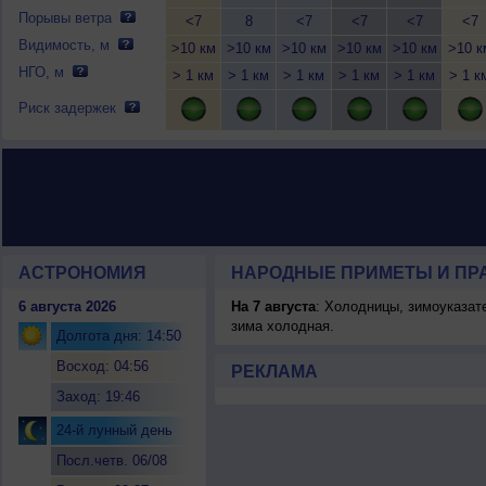
Порывы ветра
<7
8
<7
<7
<7
<7
Видимость, м
>10 км
>10 км
>10 км
>10 км
>10 км
>10 к
НГО, м
> 1 км
> 1 км
> 1 км
> 1 км
> 1 км
> 1 к
Риск задержек
АСТРОНОМИЯ
НАРОДНЫЕ ПРИМЕТЫ И ПР
6 августа 2026
На 7 августа
: Холодницы, зимоуказат
зима холодная.
Долгота дня: 14:50
Восход: 04:56
РЕКЛАМА
Заход: 19:46
24-й лунный день
Посл.четв. 06/08