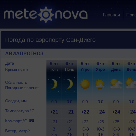
Главная
Пои
Погода по аэропорту Сан-Диего
АВИАПРОГНОЗ
Дата
6 чт
6 чт
6 чт
6 чт
6 чт
6 чт
Ночь
Ночь
Утро
Утро
День
Ден
Время суток
Облачность
Погодные явления
Осадки, мм
0.0
0.0
0.0
0.0
0.0
0.0
Температура °C
+21
+21
+22
+24
+24
+24
Комфорт,°C
+21
+21
+22
+25
+25
+25
З
В
Ю-З
Ю-З
Ю-З
Ю-З
Ветер, метр/с
2-5
2-5
1-3
3-6
3-6
3-6