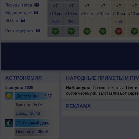
Порывы ветра
<7
<7
<7
<7
<7
<7
Видимость, м
>10 км
>10 км
>10 км
>10 км
>10 км
>10 к
НГО, м
250
250
-
-
<50
-
Риск задержек
АСТРОНОМИЯ
НАРОДНЫЕ ПРИМЕТЫ И ПР
5 августа 2026
На 6 августа
: Праздник жатвы. Почти
сбора черемухи, заготавливают берез
Долгота дня: 13:37
Восход: 05:06
РЕКЛАМА
Заход: 18:43
23-й лунный день
Посл.четв. 06/08