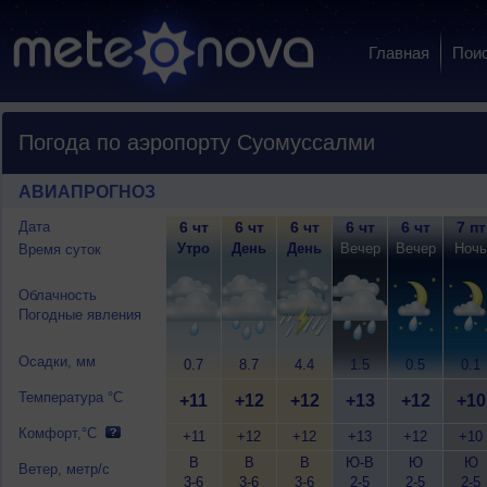
Главная
Пои
Погода по аэропорту Суомуссалми
АВИАПРОГНОЗ
Дата
6 чт
6 чт
6 чт
6 чт
6 чт
7 пт
Утро
День
День
Вечер
Вечер
Ночь
Время суток
Облачность
Погодные явления
Осадки, мм
0.7
8.7
4.4
1.5
0.5
0.1
Температура °C
+11
+12
+12
+13
+12
+10
Комфорт,°C
+11
+12
+12
+13
+12
+10
В
В
В
Ю-В
Ю
Ю
Ветер, метр/с
3-6
3-6
3-6
2-5
2-5
2-5