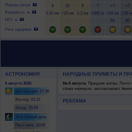
Порывы ветра
9
10
9
7
<7
<7
Видимость, м
5-10 км
>10 км
1-2 км
<200 м
>10 км
>10 к
НГО, м
-
-
-
-
60
80
Риск задержек
АСТРОНОМИЯ
НАРОДНЫЕ ПРИМЕТЫ И ПР
6 августа 2026
На 6 августа
: Праздник жатвы. Почти
сбора черемухи, заготавливают берез
Долгота дня: 17:36
Восход: 03:22
РЕКЛАМА
Заход: 20:58
24-й лунный день
Посл.четв. 06/08