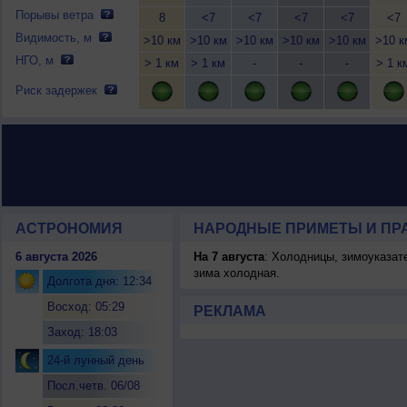
Порывы ветра
8
<7
<7
<7
<7
<7
Видимость, м
>10 км
>10 км
>10 км
>10 км
>10 км
>10 к
НГО, м
> 1 км
> 1 км
-
-
-
> 1 к
Риск задержек
АСТРОНОМИЯ
НАРОДНЫЕ ПРИМЕТЫ И ПР
6 августа 2026
На 7 августа
: Холодницы, зимоуказат
зима холодная.
Долгота дня: 12:34
Восход: 05:29
РЕКЛАМА
Заход: 18:03
24-й лунный день
Посл.четв. 06/08