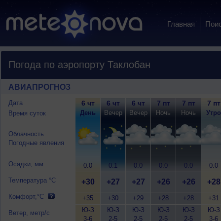
Главная
Пои
Погода по аэропорту Таклобан
АВИАПРОГНОЗ
Дата
6 чт
6 чт
6 чт
7 пт
7 пт
7 пт
День
Вечер
Вечер
Ночь
Ночь
Утро
Время суток
Облачность
Погодные явления
Осадки, мм
0.0
0.1
0.0
0.0
0.0
0.0
Температура °C
+30
+27
+27
+26
+26
+28
Комфорт,°C
+35
+30
+29
+28
+28
+31
Ю-З
Ю-З
Ю-З
Ю-З
Ю-З
Ю-З
Ветер, метр/с
3-6
2-5
2-5
2-5
2-5
3-6