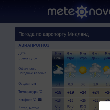
Погода по аэропорту Мидленд
АВИАПРОГНОЗ
Дата
6 чт
6 чт
6 чт
6 чт
6 ч
Ночь
Утро
Утро
День
Ден
Время суток
Облачность
Погодные явления
Осадки, мм
0.1
0.3
0.0
1.0
1.
Температура °C
+18
+19
+24
+24
+2
Комфорт,°C
+18
+19
+25
+25
+2
С-В
Ю-В
Ю-З
З
З
Ветер, метр/с