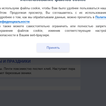
6
2-5
1-3
1-3
1-3
1-3
3-6
3-6
3-6
1
Политика
<7
<7
<7
<7
<7
<7
<7
<7
конфиденциа
 используем файлы cookie, чтобы Вам было удобнее пользоваться на
км
>10 км
>10 км
>10 км
>10 км
>10 км
>10 км
>10 км
>10 км
>1
йтом. Продолжая просмотр, Вы соглашаетесь с их использовани
Частые вопр
дробнее о том, как мы обрабатываем данные, можно прочитать в
Полит
0
800
-
-
-
-
> 1 км
> 1 км
400
4
Гостевая книг
нфиденциальности
.
 также можете самостоятельно ограничить или полностью запрет
охранение файлов cookie, изменив соответствующие настрой
зопасности в Вашем веб-браузере.
Принять
 И ПРАЗДНИКИ
ы. Почти повсеместно поспел хлеб. Наступает пора
ают березовые веники.