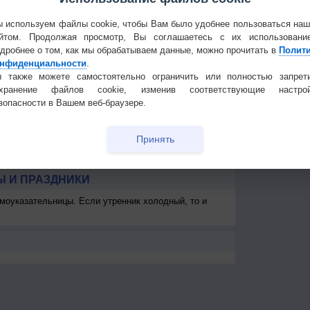
1-3
1-3
1-3
2-5
1-3
1-3
1-3
2
Частые вопр
<7
<7
<7
<7
<7
<7
<7
<7
Гостевая книг
 используем файлы cookie, чтобы Вам было удобнее пользоваться на
км
>10 км
>10 км
>10 км
>10 км
>10 км
>10 км
>10 км
>10 км
>1
йтом. Продолжая просмотр, Вы соглашаетесь с их использовани
дробнее о том, как мы обрабатываем данные, можно прочитать в
Полит
0
150
50
200
250
250
800
800
400
4
нфиденциальности
.
 также можете самостоятельно ограничить или полностью запрет
охранение файлов cookie, изменив соответствующие настрой
зопасности в Вашем веб-браузере.
Принять
 И ПРАЗДНИКИ
моуказательницы. Если утренник холодный, то и