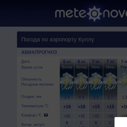
Погода по аэропорту Куллу
АВИАПРОГНОЗ
Дата
6 чт
6 чт
7 пт
7 пт
7 п
Вечер
Вечер
Ночь
Ночь
Утр
Время суток
Облачность
Погодные явления
Осадки, мм
2.4
0.3
1.1
1.7
1.
Температура °C
+16
+16
+15
+15
+1
Комфорт,°C
+16
+16
+15
+15
+1
В
С
В
С
Ветер, метр/с
Шти