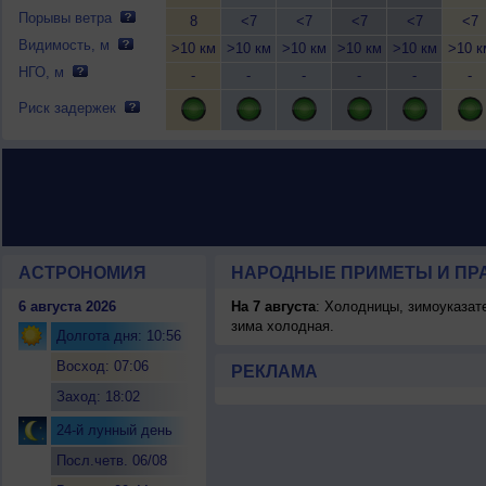
Порывы ветра
8
<7
<7
<7
<7
<7
Видимость, м
>10 км
>10 км
>10 км
>10 км
>10 км
>10 к
НГО, м
-
-
-
-
-
-
Риск задержек
АСТРОНОМИЯ
НАРОДНЫЕ ПРИМЕТЫ И ПР
6 августа 2026
На 7 августа
: Холодницы, зимоуказат
зима холодная.
Долгота дня: 10:56
Восход: 07:06
РЕКЛАМА
Заход: 18:02
24-й лунный день
Посл.четв. 06/08