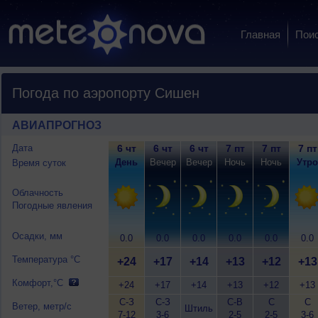
Главная
Пои
Погода по аэропорту Сишен
АВИАПРОГНОЗ
Дата
6 чт
6 чт
6 чт
7 пт
7 пт
7 пт
День
Вечер
Вечер
Ночь
Ночь
Утро
Время суток
Облачность
Погодные явления
Осадки, мм
0.0
0.0
0.0
0.0
0.0
0.0
Температура °C
+24
+17
+14
+13
+12
+13
Комфорт,°C
+24
+17
+14
+13
+12
+13
С-З
С-З
С-В
С
С
Ветер, метр/с
Штиль
7-12
3-6
2-5
2-5
3-6