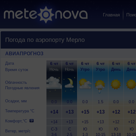
Главная
Пои
Погода по аэропорту Мерло
АВИАПРОГНОЗ
Дата
6 чт
6 чт
6 чт
6 чт
6 чт
6 чт
Ночь
Ночь
Утро
Утро
День
Ден
Время суток
Облачность
Погодные явления
Осадки, мм
0.0
0.0
0.0
1.5
0.0
0.0
Температура °C
+14
+13
+15
+13
+12
+12
Комфорт,°C
+14
+13
+15
+13
+12
+12
С-З
С
Ю
Ю
Ю
Ю
Ветер, метр/с
3-6
2-5
1-3
10-15
13-18
10-1