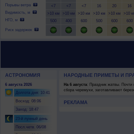
Порывы ветра
<7
<7
<7
16
20
16
Видимость, м
>10 км
>10 км
>10 км
>10 км
>10 км
>10 к
НГО, м
500
400
600
500
600
600
Риск задержек
АСТРОНОМИЯ
НАРОДНЫЕ ПРИМЕТЫ И ПР
6 августа 2026
На 6 августа
: Праздник жатвы. Почти
сбора черемухи, заготавливают берез
Долгота дня: 10:41
Восход: 08:06
РЕКЛАМА
Заход: 18:47
23-й лунный день
Посл.четв. 06/08