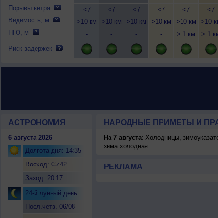
Порывы ветра
<7
<7
<7
<7
<7
<7
Видимость, м
>10 км
>10 км
>10 км
>10 км
>10 км
>10 к
НГО, м
-
-
-
-
> 1 км
> 1 к
Риск задержек
АСТРОНОМИЯ
НАРОДНЫЕ ПРИМЕТЫ И ПР
6 августа 2026
На 7 августа
: Холодницы, зимоуказат
зима холодная.
Долгота дня: 14:35
Восход: 05:42
РЕКЛАМА
Заход: 20:17
24-й лунный день
Посл.четв. 06/08