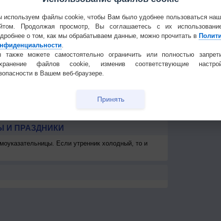
6
5-9
7-12
7-12
7-12
3-6
3-6
3-6
3-6
5
Частые вопр
10
8
8
8
<7
<7
<7
8
Гостевая книг
 используем файлы cookie, чтобы Вам было удобнее пользоваться на
км
>10 км
>10 км
>10 км
>10 км
>10 км
>10 км
>10 км
>10 км
>1
йтом. Продолжая просмотр, Вы соглашаетесь с их использовани
дробнее о том, как мы обрабатываем данные, можно прочитать в
Полит
км
> 1 км
> 1 км
> 1 км
> 1 км
> 1 км
-
-
-
нфиденциальности
.
 также можете самостоятельно ограничить или полностью запрет
охранение файлов cookie, изменив соответствующие настрой
зопасности в Вашем веб-браузере.
Принять
 И ПРАЗДНИКИ
моуказательницы. Если утренник холодный, то и