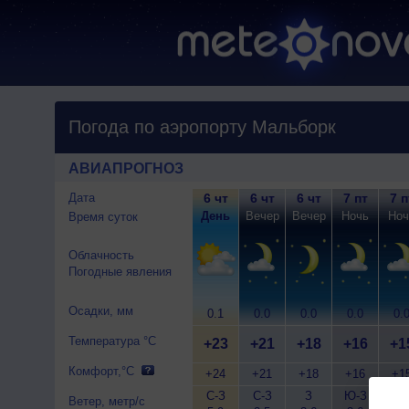
Погода по аэропорту Мальборк
АВИАПРОГНОЗ
Дата
6 чт
6 чт
6 чт
7 пт
7 п
День
Вечер
Вечер
Ночь
Ноч
Время суток
Облачность
Погодные явления
Осадки, мм
0.1
0.0
0.0
0.0
0.
Температура °C
+23
+21
+18
+16
+1
Комфорт,°C
+24
+21
+18
+16
+1
С-З
С-З
З
Ю-З
Ю-
Ветер, метр/с