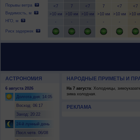
Порывы ветра
<7
7
<7
7
<7
<7
Видимость, м
>10 км
>10 км
>10 км
>10 км
>10 км
>10 к
НГО, м
-
-
-
-
-
-
Риск задержек
АСТРОНОМИЯ
НАРОДНЫЕ ПРИМЕТЫ И ПР
6 августа 2026
На 7 августа
: Холодницы, зимоуказат
зима холодная.
Долгота дня: 14:05
Восход: 06:17
РЕКЛАМА
Заход: 20:22
24-й лунный день
Посл.четв. 06/08