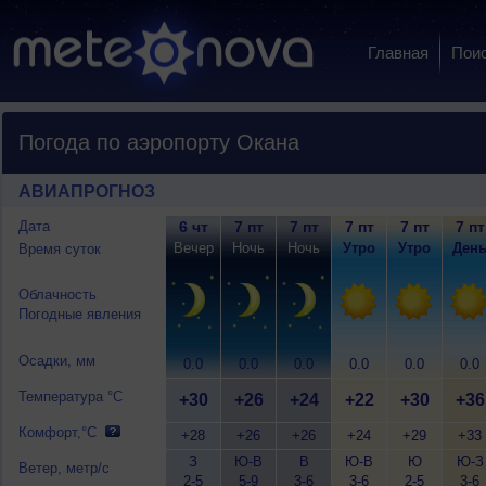
Главная
Пои
Погода по аэропорту Окана
АВИАПРОГНОЗ
Дата
6 чт
7 пт
7 пт
7 пт
7 пт
7 пт
Вечер
Ночь
Ночь
Утро
Утро
Ден
Время суток
Облачность
Погодные явления
Осадки, мм
0.0
0.0
0.0
0.0
0.0
0.0
Температура °C
+30
+26
+24
+22
+30
+36
Комфорт,°C
+28
+26
+26
+24
+29
+33
З
Ю-В
В
Ю-В
Ю
Ю-З
Ветер, метр/с
2-5
5-9
3-6
3-6
2-5
3-6