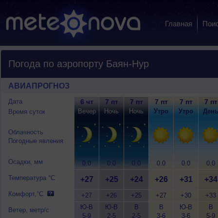
Главная
Пои
Погода по аэропорту Баян-Нур
АВИАПРОГНОЗ
Дата
6 чт
7 пт
7 пт
7 пт
7 пт
7 пт
Вечер
Ночь
Ночь
Утро
Утро
Ден
Время суток
Облачность
Погодные явления
Осадки, мм
0.0
0.0
0.0
0.0
0.0
0.0
Температура °C
+27
+25
+24
+26
+31
+34
Комфорт,°C
+27
+26
+25
+27
+30
+33
Ю-В
Ю-В
В
В
Ю-В
В
Ветер, метр/с
5-9
2-5
2-5
3-6
3-6
5-9