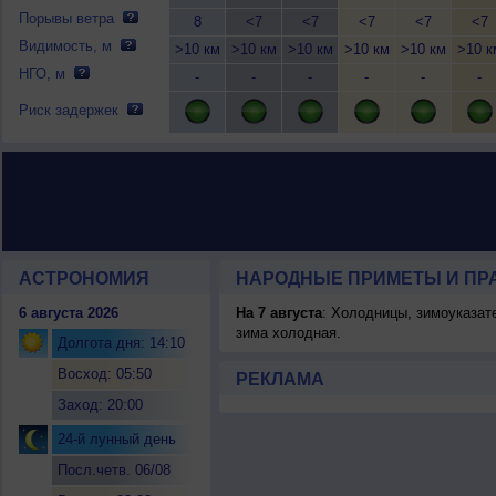
Порывы ветра
8
<7
<7
<7
<7
<7
Видимость, м
>10 км
>10 км
>10 км
>10 км
>10 км
>10 к
НГО, м
-
-
-
-
-
-
Риск задержек
АСТРОНОМИЯ
НАРОДНЫЕ ПРИМЕТЫ И ПР
6 августа 2026
На 7 августа
: Холодницы, зимоуказат
зима холодная.
Долгота дня: 14:10
Восход: 05:50
РЕКЛАМА
Заход: 20:00
24-й лунный день
Посл.четв. 06/08