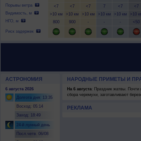
Порывы ветра
<7
<7
<7
7
<7
<7
Видимость, м
>10 км
>10 км
>10 км
>10 км
>10 км
>10 к
НГО, м
800
900
-
-
-
<50
Риск задержек
АСТРОНОМИЯ
НАРОДНЫЕ ПРИМЕТЫ И ПР
6 августа 2026
На 6 августа
: Праздник жатвы. Почти
сбора черемухи, заготавливают берез
Долгота дня: 13:35
Восход: 05:14
РЕКЛАМА
Заход: 18:49
24-й лунный день
Посл.четв. 06/08