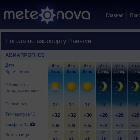
Главная
Пои
Погода по аэропорту Наньтун
АВИАПРОГНОЗ
Дата
6 чт
6 чт
6 чт
6 чт
6 чт
7 пт
Утро
День
День
Вечер
Вечер
Ночь
Время суток
Облачность
Погодные явления
Осадки, мм
0.0
0.2
0.0
0.0
0.0
0.0
Температура °C
+32
+32
+30
+26
+26
+26
Комфорт,°C
+38
+39
+36
+29
+28
+27
С
С
С
С
С
С
Ветер, метр/с
5-9
5-9
5-9
3-6
3-6
3-6