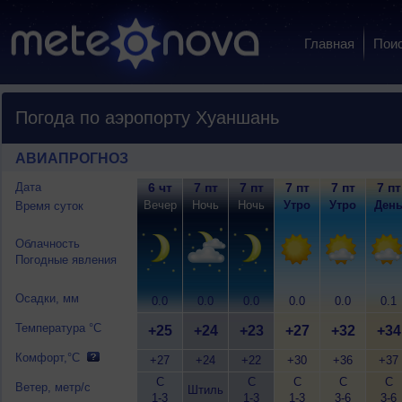
Главная
Пои
Погода по аэропорту Хуаншань
АВИАПРОГНОЗ
Дата
6 чт
7 пт
7 пт
7 пт
7 пт
7 пт
Вечер
Ночь
Ночь
Утро
Утро
Ден
Время суток
Облачность
Погодные явления
Осадки, мм
0.0
0.0
0.0
0.0
0.0
0.1
Температура °C
+25
+24
+23
+27
+32
+34
Комфорт,°C
+27
+24
+22
+30
+36
+37
С
С
С
С
С
Ветер, метр/с
Штиль
1-3
1-3
1-3
3-6
3-6