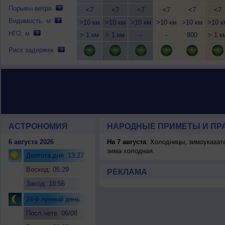
Порывы ветра
<7
<7
<7
<7
<7
<7
Видимость, м
>10 км
>10 км
>10 км
>10 км
>10 км
>10 к
НГО, м
> 1 км
> 1 км
-
-
800
> 1 к
Риск задержек
АСТРОНОМИЯ
НАРОДНЫЕ ПРИМЕТЫ И ПР
6 августа 2026
На 7 августа
: Холодницы, зимоуказат
зима холодная.
Долгота дня: 13:27
Восход: 05:29
РЕКЛАМА
Заход: 18:56
24-й лунный день
Посл.четв. 06/08