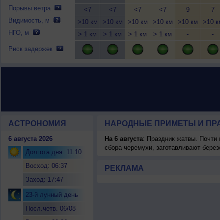
Порывы ветра
<7
<7
<7
<7
9
7
Видимость, м
>10 км
>10 км
>10 км
>10 км
>10 км
>10 к
НГО, м
> 1 км
> 1 км
> 1 км
> 1 км
-
-
Риск задержек
АСТРОНОМИЯ
НАРОДНЫЕ ПРИМЕТЫ И ПР
6 августа 2026
На 6 августа
: Праздник жатвы. Почти
сбора черемухи, заготавливают берез
Долгота дня: 11:10
Восход: 06:37
РЕКЛАМА
Заход: 17:47
23-й лунный день
Посл.четв. 06/08