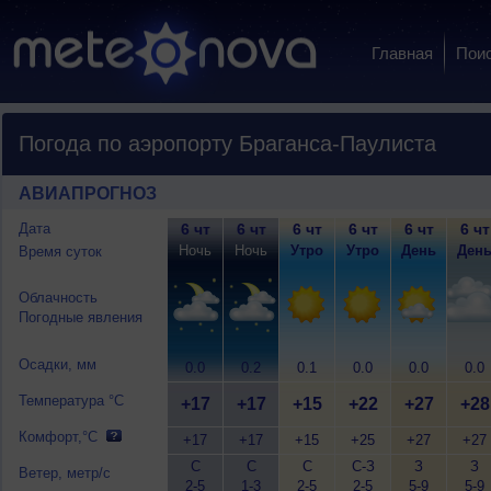
Главная
Пои
Погода по аэропорту Браганса-Паулиста
АВИАПРОГНОЗ
Дата
6 чт
6 чт
6 чт
6 чт
6 чт
6 чт
Ночь
Ночь
Утро
Утро
День
Ден
Время суток
Облачность
Погодные явления
Осадки, мм
0.0
0.2
0.1
0.0
0.0
0.0
Температура °C
+17
+17
+15
+22
+27
+28
Комфорт,°C
+17
+17
+15
+25
+27
+27
С
С
С
С-З
З
З
Ветер, метр/с
2-5
1-3
2-5
2-5
5-9
5-9