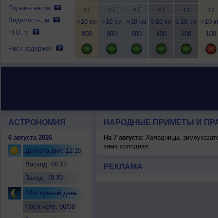
Порывы ветра
<7
<7
<7
<7
<7
<7
Видимость, м
>10 км
>10 км
>10 км
5-10 км
5-10 км
>10 к
НГО, м
800
800
600
400
100
100
Риск задержек
АСТРОНОМИЯ
НАРОДНЫЕ ПРИМЕТЫ И ПР
6 августа 2026
На 7 августа
: Холодницы, зимоуказат
зима холодная.
Долгота дня: 12:15
Восход: 06:15
РЕКЛАМА
Заход: 18:30
24-й лунный день
Посл.четв. 06/08