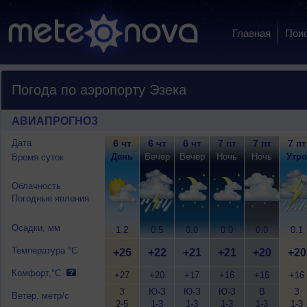
Главная
Пои
Погода по аэропорту Эзека
АВИАПРОГНОЗ
Дата
6 чт
6 чт
6 чт
7 пт
7 пт
7 пт
День
Вечер
Вечер
Ночь
Ночь
Утро
Время суток
Облачность
Погодные явления
Осадки, мм
1.2
0.5
0.0
0.0
0.0
0.1
Температура °C
+26
+22
+21
+21
+20
+20
Комфорт,°C
+27
+20
+17
+16
+16
+16
З
Ю-З
Ю-З
Ю-З
В
З
Ветер, метр/с
2-5
1-3
1-3
1-3
1-3
1-3