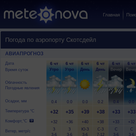
Главная
Пои
Погода по аэропорту Скотсдейл
АВИАПРОГНОЗ
Дата
6 чт
6 чт
6 чт
6 чт
6 чт
6 чт
Утро
Утро
День
День
Вечер
Вече
Время суток
Облачность
Погодные явления
Осадки, мм
0.4
0.0
0.0
0.2
0.4
0.0
Температура °C
+32
+35
+39
+38
+33
+33
Комфорт,°C
+32
+36
+40
+38
+33
+32
З
З
Ю-З
С-З
С
С
Ветер, метр/с
3-6
3-6
3-6
7-12
3-6
3-6