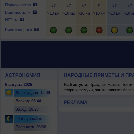
Порывы ветра
<7
<7
<7
9
<7
<7
Видимость, м
>10 км
>10 км
>10 км
>10 км
>10 км
>10 к
НГО, м
-
-
-
-
-
-
Риск задержек
АСТРОНОМИЯ
НАРОДНЫЕ ПРИМЕТЫ И ПР
6 августа 2026
На 6 августа
: Праздник жатвы. Почти
сбора черемухи, заготавливают берез
Долгота дня: 13:39
Восход: 05:44
РЕКЛАМА
Заход: 19:23
23-й лунный день
Посл.четв. 06/08