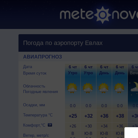
Погода по аэропорту Евлах
АВИАПРОГНОЗ
Дата
6 чт
6 чт
6 чт
6 чт
6 ч
Утро
Утро
День
День
Веч
Время суток
Облачность
Погодные явления
Осадки, мм
0.0
0.0
0.0
0.0
0.
Температура °C
+25
+32
+36
+38
+3
Комфорт,°C
+26
+30
+34
+36
+3
В
Ю-В
Ю-В
Ю-В
Ю-
Ветер, метр/с