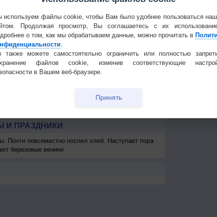
9
7-12
3-6
3-6
3-6
5-9
5-9
5-9
5-9
7
Частые вопр
13
9
7
7
<7
7
7
8
Гостевая книг
 используем файлы cookie, чтобы Вам было удобнее пользоваться на
км
>10 км
>10 км
>10 км
>10 км
>10 км
>10 км
>10 км
>10 км
>1
йтом. Продолжая просмотр, Вы соглашаетесь с их использовани
дробнее о том, как мы обрабатываем данные, можно прочитать в
Полит
-
-
-
-
-
-
-
-
нфиденциальности
.
 также можете самостоятельно ограничить или полностью запрет
охранение файлов cookie, изменив соответствующие настрой
зопасности в Вашем веб-браузере.
Принять
 И ПРАЗДНИКИ
ы. Почти повсеместно поспел хлеб. Наступает пора
ают березовые веники.