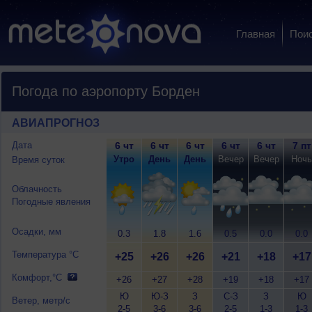
Главная
Пои
Погода по аэропорту Борден
АВИАПРОГНОЗ
Дата
6 чт
6 чт
6 чт
6 чт
6 чт
7 пт
Утро
День
День
Вечер
Вечер
Ночь
Время суток
Облачность
Погодные явления
Осадки, мм
0.3
1.8
1.6
0.5
0.0
0.0
Температура °C
+25
+26
+26
+21
+18
+17
Комфорт,°C
+26
+27
+28
+19
+18
+17
Ю
Ю-З
З
С-З
З
Ю
Ветер, метр/с
2-5
3-6
3-6
2-5
1-3
1-3