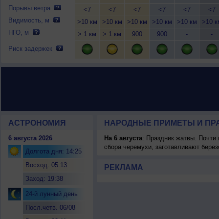
Порывы ветра
<7
<7
<7
<7
<7
<7
Видимость, м
>10 км
>10 км
>10 км
>10 км
>10 км
>10 к
НГО, м
> 1 км
> 1 км
900
900
-
-
Риск задержек
АСТРОНОМИЯ
НАРОДНЫЕ ПРИМЕТЫ И ПР
6 августа 2026
На 6 августа
: Праздник жатвы. Почти
сбора черемухи, заготавливают берез
Долгота дня: 14:25
Восход: 05:13
РЕКЛАМА
Заход: 19:38
24-й лунный день
Посл.четв. 06/08