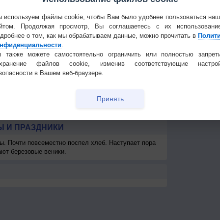
3
1-3
3-6
3-6
3-6
2-5
2-5
3-6
3-6
1
Частые вопр
<7
<7
<7
<7
<7
<7
<7
<7
Гостевая книг
 используем файлы cookie, чтобы Вам было удобнее пользоваться на
км
>10 км
>10 км
>10 км
>10 км
>10 км
>10 км
>10 км
>10 км
>1
йтом. Продолжая просмотр, Вы соглашаетесь с их использовани
дробнее о том, как мы обрабатываем данные, можно прочитать в
Полит
км
> 1 км
> 1 км
> 1 км
> 1 км
> 1 км
> 1 км
> 1 км
60
> 
нфиденциальности
.
 также можете самостоятельно ограничить или полностью запрет
охранение файлов cookie, изменив соответствующие настрой
зопасности в Вашем веб-браузере.
Принять
 И ПРАЗДНИКИ
ы. Почти повсеместно поспел хлеб. Наступает пора
ают березовые веники.