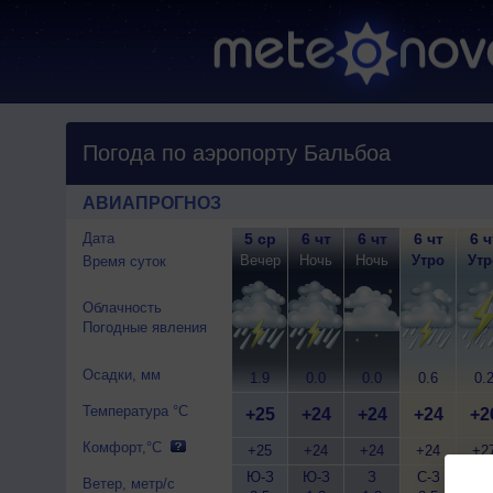
Погода по аэропорту Бальбоа
АВИАПРОГНОЗ
Дата
5 ср
6 чт
6 чт
6 чт
6 ч
Вечер
Ночь
Ночь
Утро
Утр
Время суток
Облачность
Погодные явления
Осадки, мм
1.9
0.0
0.0
0.6
0.
Температура °C
+25
+24
+24
+24
+2
Комфорт,°C
+25
+24
+24
+24
+2
Ю-З
Ю-З
З
С-З
З
Ветер, метр/с