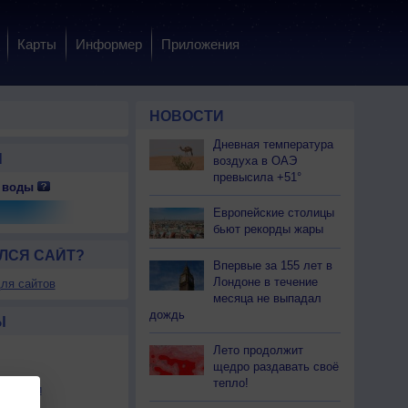
Карты
Информер
Приложения
НОВОСТИ
Дневная температура
Ы
воздуха в ОАЭ
превысила +51°
 воды
 пт
7 пт
7 пт
7 пт
8 сб
8 сб
8 сб
8 сб
8 сб
Европейские столицы
ень
День
Вечер
Вечер
Ночь
Ночь
Утро
Утро
День
бьют рекорды жары
ЛСЯ САЙТ?
Впервые за 155 лет в
Лондоне в течение
ля сайтов
месяца не выпадал
.0
0.2
0.1
0.0
0.0
0.1
0.1
0.7
3.4
дождь
Ы
31
+29
+26
+25
+25
+25
+25
+29
+28
Лето продолжит
щедро раздавать своё
34
+34
+28
+26
+26
+26
+26
+33
+32
тепло!
льности
-З
С-З
С-З
С-З
З
З
З
С-З
С-З