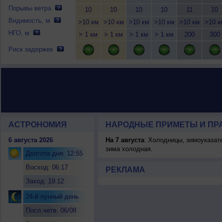
Порывы ветра
10
10
10
10
11
10
Видимость, м
>10 км
>10 км
>10 км
>10 км
>10 км
>10 к
НГО, м
> 1 км
> 1 км
> 1 км
> 1 км
200
300
Риск задержек
АСТРОНОМИЯ
НАРОДНЫЕ ПРИМЕТЫ И ПР
6 августа 2026
На 7 августа
: Холодницы, зимоуказат
зима холодная.
Долгота дня: 12:55
Восход: 06:17
РЕКЛАМА
Заход: 19:12
24-й лунный день
Посл.четв. 06/08