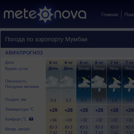
Главная
Пои
Погода по аэропорту Мумбаи
АВИАПРОГНОЗ
Дата
6 чт
6 чт
6 чт
6 чт
7 пт
7 пт
День
День
Вечер
Вечер
Ночь
Ночь
Время суток
Облачность
Погодные явления
Осадки, мм
0.4
0.2
0.2
0.5
1.0
0.9
Температура °C
+29
+28
+28
+28
+28
+28
Комфорт,°C
+34
+33
+32
+32
+31
+31
Ю-З
Ю-З
Ю-З
Ю-З
Ю-З
Ю-З
Ветер, метр/с
7-12
7-12
7-12
7-12
7-12
7-12