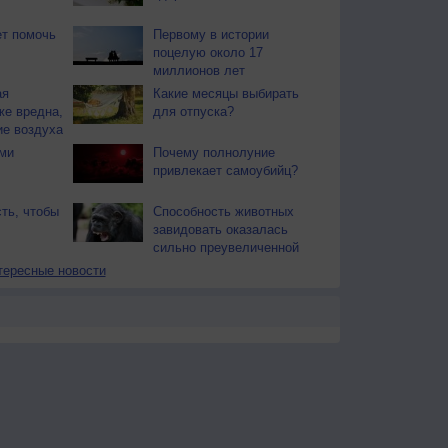
т помочь
Первому в истории
поцелую около 17
миллионов лет
ая
Какие месяцы выбирать
же вредна,
для отпуска?
ие воздуха
ми
Почему полнолуние
привлекает самоубийц?
ть, чтобы
Способность животных
завидовать оказалась
сильно преувеличенной
тересные новости