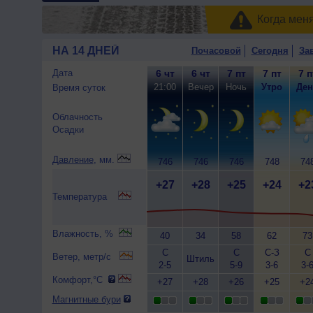
Когда мен
НА 14 ДНЕЙ
Почасовой
Сегодня
За
Дата
6 чт
6 чт
7 пт
7 пт
7 п
21:00
Вечер
Ночь
Утро
Ден
Время суток
Облачность
Осадки
Давление
, мм.
746
746
746
748
74
+27
+28
+25
+24
+2
Температура
Влажность, %
40
34
58
62
73
С
С
С-З
С
Ветер, метр/с
Штиль
2-5
5-9
3-6
3-
Комфорт,°C
+27
+28
+26
+25
+2
Магнитные бури