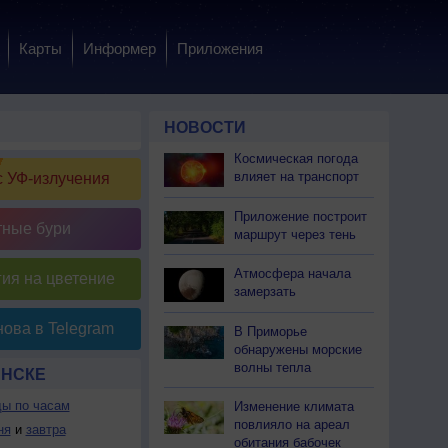
Карты
Информер
Приложения
НОВОСТИ
Космическая погода
влияет на транспорт
 УФ-излучения
Приложение построит
тные бури
маршрут через тень
Атмосфера начала
ия на цветение
замерзать
ова в Telegram
В Приморье
обнаружены морские
волны тепла
ИНСКЕ
ды по часам
Изменение климата
повлияло на ареал
ня
и
завтра
обитания бабочек