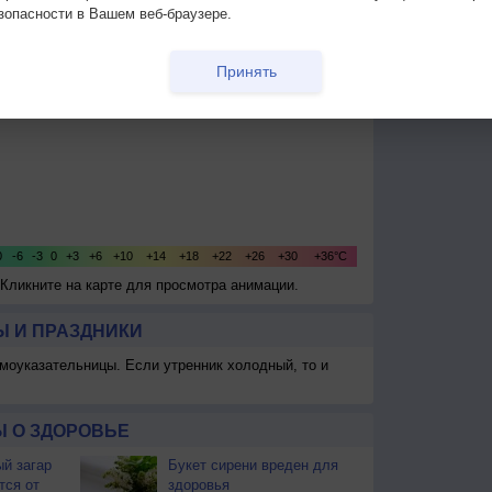
зопасности в Вашем веб-браузере.
Принять
 Кликните на карте для просмотра анимации.
 И ПРАЗДНИКИ
моуказательницы. Если утренник холодный, то и
 О ЗДОРОВЬЕ
й загар
Букет сирени вреден для
тся от
здоровья