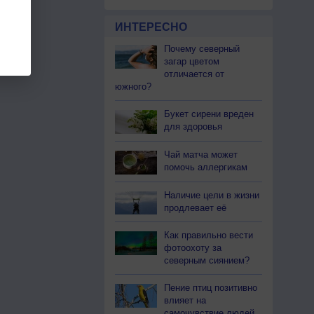
ИНТЕРЕСНО
Почему северный
загар цветом
отличается от
южного?
Букет сирени вреден
для здоровья
Чай матча может
помочь аллергикам
Наличие цели в жизни
продлевает её
Как правильно вести
фотоохоту за
северным сиянием?
Пение птиц позитивно
влияет на
самочувствие людей