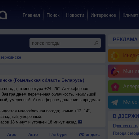
Главная
Поиск
Новости
Интересное
Климат
РЕКЛАМА
Индекс
Дзержинске
Магни
инске (Гомельская область Беларусь)
Аллерг
я погода, температура +24..26°. Атмосферное
.
Завтра днем
переменная облачность, небольшой
ерный, умеренный. Атмосферное давление в пределах
Метеон
ожидается малооблачная погода; ночью +12..14°,
В ДЗЕРЖ
-западный, умеренный.
асов 18 минут и уточнен 18 минут назад
Прогноз пого
Погода сегод
Агро
Авто
Г/м бури
УФ-индекс