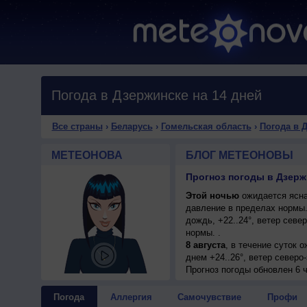
Погода в Дзержинске на 14 дней
Все страны
›
Беларусь
›
Гомельская область
›
Погода в 
МЕТЕОНОВА
БЛОГ МЕТЕОНОВЫ
Прогноз погоды в Дзерж
Этой ночью
ожидается ясна
давление в пределах нормы
дождь, +22..24°, ветер сев
нормы. .
8 августа
, в течение суток 
днем +24..26°, ветер северо
Прогноз погоды
обновлен 6 ч
Погода
Аллергия
Самочувствие
Профи