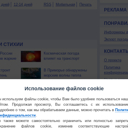
 дней
12-14 дней
RSS
Мобильная
Печать
РЕКЛАМА
ПОНРАВИ
Информеры д
Экпорт погод
И СТИХИИ
КОНТАКТ
 России
Космическая погода
ые жаркие
влияет на транспорт
О проекте
Политика
строит
В Приморье обнаружены
конфиденциа
тень
морские волны тепла
Частые вопр
Гостевая книг
 охватили
Использование файлов cookie
 используем файлы cookie, чтобы Вам было удобнее пользоваться на
йтом. Продолжая просмотр, Вы соглашаетесь с их использовани
дробнее о том, как мы обрабатываем данные, можно прочитать в
Полит
Температура
Облачность
Осадки
нфиденциальности
.
 также можете самостоятельно ограничить или полностью запрет
охранение файлов cookie, изменив соответствующие настрой