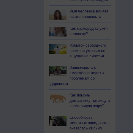
Имя человека влияет
на его внешность
Как кислород служит
человеку?
Избыток свободного
времени уменьшает
ощущение счастья
Зависимость от
смартфона ведёт к
проблемам со
здоровьем
Как помочь
домашнему питомцу в
аномальную жару?
Способность
животных завидовать
оказалась сильно