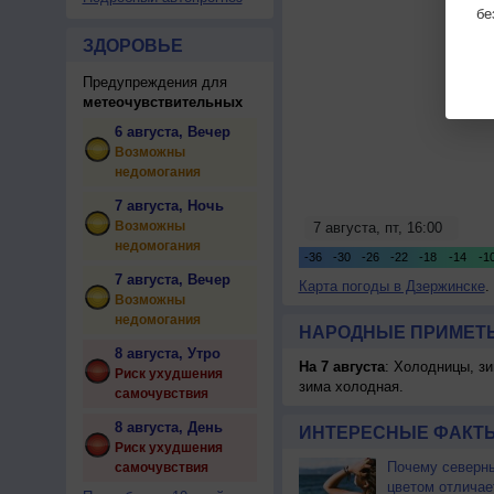
бе
ЗДОРОВЬЕ
Предупреждения для
метеочувствительных
6 августа, Вечер
Возможны
недомогания
7 августа, Ночь
Возможны
недомогания
7 августа, Вечер
Карта погоды в Дзержинске
.
Возможны
недомогания
НАРОДНЫЕ ПРИМЕТЫ
8 августа, Утро
На 7 августа
: Холодницы, зи
Риск ухудшения
зима холодная.
самочувствия
8 августа, День
ИНТЕРЕСНЫЕ ФАКТЫ
Риск ухудшения
Почему северны
самочувствия
цветом отличае