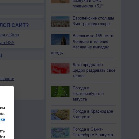
воздуха в ОАЭ
превысила +51°
Европейские столицы
бьют рекорды жары
ЛСЯ САЙТ?
ля сайтов
Впервые за 155 лет в
Лондоне в течение
ы в RSS
месяца не выпадал
дождь
Ы
Лето продолжит
щедро раздавать своё
тепло!
льности
осы
Погода в
Екатеринбурге 5
а
августа
шим
Погода в Краснодаре
ем.
5 августа
ике
Погода в Санкт-
ить
Петербурге 5 августа
ки