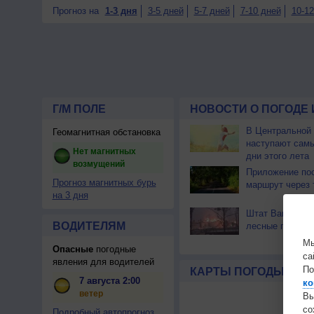
Прогноз на
1-3 дня
3-5 дней
5-7 дней
7-10 дней
10-12
Г/М ПОЛЕ
НОВОСТИ О ПОГОДЕ 
В Центральной
Геомагнитная обстановка
наступают сам
Нет магнитных
дни этого лета
возмущений
Приложение по
Прогноз магнитных бурь
маршрут через 
на 3 дня
Штат Вашингтон
ВОДИТЕЛЯМ
лесные пожары
Мы
Опасные
погодные
са
явления для водителей
По
КАРТЫ ПОГОДЫ
7 августа 2:00
ко
ветер
Вы
с
Подробный автопрогноз