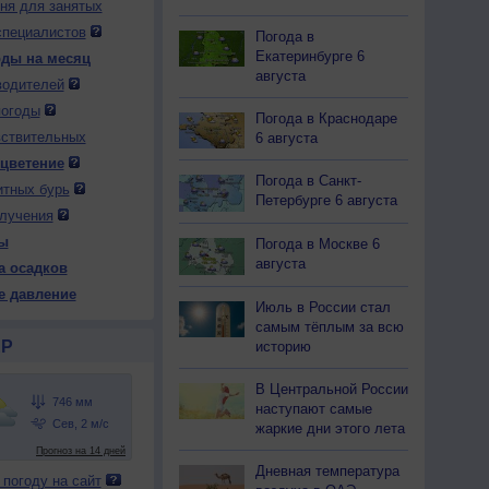
дня для занятых
специалистов
Погода в
Екатеринбурге 6
оды на месяц
августа
водителей
погоды
 вс
10 пн
10 пн
10 пн
10 пн
11 вт
11 вт
11 вт
11 вт
Погода в Краснодаре
чер
Ночь
Утро
День
Вечер
Ночь
Утро
День
Вечер
вствительных
6 августа
 цветение
Погода в Санкт-
итных бурь
Петербурге 6 августа
лучения
ы
Погода в Москве 6
54
754
754
752
751
751
750
748
749
августа
а осадков
17
+14
+20
+28
+20
+16
+23
+32
+23
е давление
Июль в России стал
самым тёплым за всю
Р
историю
55
79
51
24
44
56
41
23
43
В Центральной России
-З
С-В
Ю
Ю-З
В
Ю
Ю
Ю-З
С-З
наступают самые
-5
2-5
1-3
2-5
2-5
3-6
3-6
2-5
2-5
жаркие дни этого лета
17
+14
+25
+27
+25
+16
+25
+30
+25
Дневная температура
 погоду на сайт