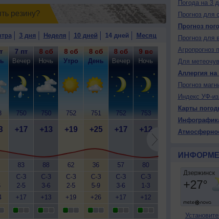
Погода на 3 
ять резинy?
Прогноз для 
Прогноз пог
втра
3 дня
Неделя
10 дней
14 дней
Месяц
Прогноз для 
Агропрогноз 
т
7 пт
8 сб
8 сб
8 сб
8 сб
9 вс
9 вс
9 вс
9
ь
Вечер
Ночь
Утро
День
Вечер
Ночь
Утро
День
Ве
Для метеочу
Аллергия на
Прогноз магн
Индекс УФ-из
Карты погод
8
750
750
752
751
752
753
754
753
7
Инфографик
3
+17
+13
+19
+25
+17
+12
+17
+25
+
Атмосферно
ИНФОРМЕ
83
88
62
36
57
80
60
28
С-З
С-З
С-З
С-З
С-З
С-З
С-З
С-З
С
6
2-5
3-6
2-5
5-9
3-6
1-3
2-5
2-5
2
4
+17
+13
+19
+26
+17
+12
+17
+25
+
Установите