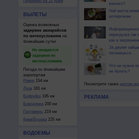
Подробно на 10 дней
южного?
Чай матча може
ВЫЛЕТЫ
аллергикам
Оценка возможных
Информационн
задержек авиарейсов
перегрузка так 
по метеоусловиям
на
как и загрязнен
ближайшие сутки
За двумя зайца
Не ожидается
погонишься...
задержек по
метеоусловиям
Что не нужно ес
Погода по ближайшим
не болеть?
аэропортам
Ровно
154 км
Посмотрите также
другие ин
Луцк
181 км
Бобруйск
195 км
РЕКЛАМА
Бородянка
200 км
Гостомель
219 км
Киев/Бузова
225 км
ВОДОЕМЫ