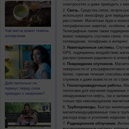
электросетях и даже приводить к ве
Связь.
Средства связи, испрльзую
используют ионосферу для передачи
расстояния. Магнитные бури в ионос
географических широтах, особенно, 
Чай матча может помочь
Телеграфные линии также подвержен
аллергикам
может повредить спутники связи, чт
телевидение, телефонию и интернет.
Навигационные системы.
Спутник
GPS, подвержены воздействию магни
распространения радиоволн в атмос
Повреждение спутников.
Магнитн
поверхности от ультрафиолетового и
более, горячие течения способны из
спуников и даже вывести их из строя
Действительно ли
Геологоразведочные работы.
Маг
перекус перед сном
геологами для изучения подземных г
приводит к ожирению?
обнаруживаются нефть, газ и залежи
только при невозмущенном магнитно
Трубопроводы.
Быстро меняющиес
магнитноиндуцированные токи в труб
расхода воды и усилению коррозии т
Радиационное облучение.
Интенс
высокозаряженные частицы, которые