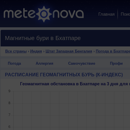
Главная
Пои
Магнитные бури в Бхатпаре
Все страны
›
Индия
›
Штат Западная Бенгалия
›
Погода в Бхатпар
Погода
Аллергия
Самочувствие
Профи
РАСПИСАНИЕ ГЕОМАГНИТНЫХ БУРЬ (К-ИНДЕКС)
Геомагнитная обстановка в Бхатпаре на 3 дня дл