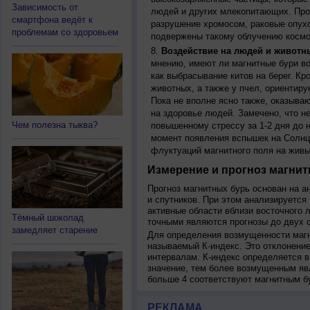
Зависимость от
людей и других млекопитающих. Прон
смартфона ведёт к
разрушение хромосом, раковые опух
проблемам со здоровьем
подвержены такому облучению космо
Воздействие на людей и животн
мнению, имеют ли магнитные бури во
как выбрасывание китов на берег. К
животных, а также у пчел, ориентир
Пока не вполне ясно также, оказыва
на здоровье людей. Замечено, что 
Чем полезна тыква?
повышенному стрессу за 1-2 дня до н
момент появления вспышек на Солнц
флуктуаций магнитного поля на живы
Измерение и прогноз магнит
Прогноз магнитных бурь основан на а
и спутников. При этом анализируется
активные области вблизи восточного 
Тёмный шоколад
точными являются прогнозы до двух с
замедляет старение
Для определения возмущенности магн
называемый К-индекс. Это отклонение
интервалам. К-индекс определяется в
значение, тем более возмущенным яв
больше 4 соответствуют магнитным б
РЕКЛАМА