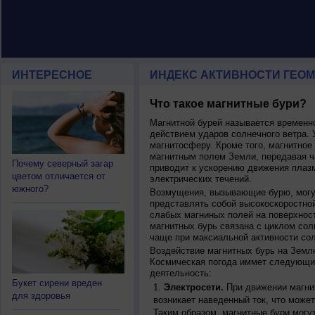
ИНТЕРЕСНОЕ
ИНДЕКС АКТИВНОСТИ ГЕОМ
Что такое магнитные бури?
Магнитной бурей называется времен
действием ударов солнечного ветра. 
магнитосферу. Кроме того, магнитное
магнитным полем Земли, передавая ча
Почему северный загар
приводит к ускорению движения плаз
цветом отличается от
электрических течений.
южного?
Возмущения, вызывающие бурю, могут
представлять собой высокоскоростной
слабых магниных полей на поверхнос
магнитных бурь связана с циклом сол
чаще при максиальной активности сол
Воздействие магнитных бурь на Земл
Космическая погода иммет следующи
деятельность:
Букет сирени вреден
Электросети.
При движении магнит
для здоровья
возникает наведенный ток, что может
Таким образом, магнитные бури могу