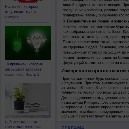
людей и других млекопитающих. Прон
Растения, которые
разрушение хромосом, раковые опух
отпугивают мух и
подвержены такому облучению космо
комаров
Воздействие на людей и животн
мнению, имеют ли магнитные бури во
как выбрасывание китов на берег. К
животных, а также у пчел, ориентир
Пока не вполне ясно также, оказыва
на здоровье людей. Замечено, что 
повышенному стрессу за 1-2 дня до н
момент появления вспышек на Солнц
флуктуаций магнитного поля на живы
10 привычек, которые
разрушают здоровье
Измерение и прогноз магнит
кишечника. Часть 1
Прогноз магнитных бурь основан на а
и спутников. При этом анализируется
активные области вблизи восточного 
точными являются прогнозы до двух с
Для определения возмущенности магн
называемый К-индекс. Это отклонение
интервалам. К-индекс определяется в
значение, тем более возмущенным яв
больше 4 соответствуют магнитным б
Действительно ли
комнатные растения
РЕКЛАМА