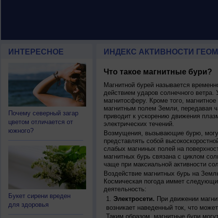
ИНТЕРЕСНОЕ
ИНДЕКС АКТИВНОСТИ ГЕОМ
Что такое магнитные бури?
Магнитной бурей называется времен
действием ударов солнечного ветра. 
магнитосферу. Кроме того, магнитное
магнитным полем Земли, передавая ча
Почему северный загар
приводит к ускорению движения плаз
цветом отличается от
электрических течений.
южного?
Возмущения, вызывающие бурю, могут
представлять собой высокоскоростной
слабых магниных полей на поверхнос
магнитных бурь связана с циклом сол
чаще при максиальной активности сол
Воздействие магнитных бурь на Земл
Космическая погода иммет следующи
деятельность:
Букет сирени вреден
Электросети.
При движении магнит
для здоровья
возникает наведенный ток, что может
Таким образом, магнитные бури могу