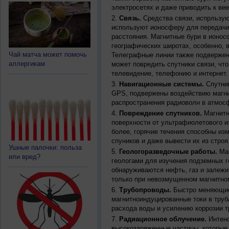
электросетях и даже приводить к ве
Связь.
Средства связи, испрльзую
используют ионосферу для передачи
расстояния. Магнитные бури в ионос
географических широтах, особенно, 
Чай матча может помочь
Телеграфные линии также подвержен
аллергикам
может повредить спутники связи, чт
телевидение, телефонию и интернет.
Навигационные системы.
Спутник
GPS, подвержены воздействию магни
распространения радиоволн в атмос
Повреждение спутников.
Магнитн
поверхности от ультрафиолетового и
более, горячие течения способны из
спуников и даже вывести их из строя
Ушные палочки: польза
Геологоразведочные работы.
Маг
или вред?
геологами для изучения подземных г
обнаруживаются нефть, газ и залежи
только при невозмущенном магнитно
Трубопроводы.
Быстро меняющиес
магнитноиндуцированные токи в труб
расхода воды и усилению коррозии т
Радиационное облучение.
Интенс
высокозаряженные частицы, которые