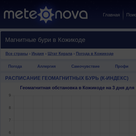
Главная
Пои
Магнитные бури в Кожикоде
Все страны
›
Индия
›
Штат Керала
›
Погода в Кожикоде
Погода
Аллергия
Самочувствие
Профи
РАСПИСАНИЕ ГЕОМАГНИТНЫХ БУРЬ (К-ИНДЕКС)
Геомагнитная обстановка в Кожикоде на 3 дня дл