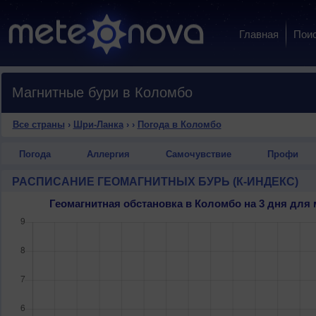
Главная
Пои
Магнитные бури в Коломбо
Все страны
›
Шри-Ланка
›
›
Погода в Коломбо
Погода
Аллергия
Самочувствие
Профи
РАСПИСАНИЕ ГЕОМАГНИТНЫХ БУРЬ (К-ИНДЕКС)
Геомагнитная обстановка в Коломбо на 3 дня дл