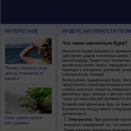
ИНТЕРЕСНОЕ
ИНДЕКС АКТИВНОСТИ ГЕОМ
Что такое магнитные бури?
Магнитной бурей называется времен
действием ударов солнечного ветра. 
магнитосферу. Кроме того, магнитное
магнитным полем Земли, передавая ча
Почему северный загар
приводит к ускорению движения плаз
цветом отличается от
электрических течений.
южного?
Возмущения, вызывающие бурю, могут
представлять собой высокоскоростной
слабых магниных полей на поверхнос
магнитных бурь связана с циклом сол
чаще при максиальной активности сол
Воздействие магнитных бурь на Земл
Космическая погода иммет следующи
деятельность:
Букет сирени вреден
Электросети.
При движении магнит
для здоровья
возникает наведенный ток, что может
Таким образом, магнитные бури могу