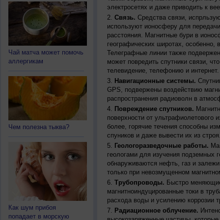
электросетях и даже приводить к ве
Связь.
Средства связи, испрльзую
используют ионосферу для передачи
расстояния. Магнитные бури в ионос
географических широтах, особенно, 
Чай матча может помочь
Телеграфные линии также подвержен
аллергикам
может повредить спутники связи, чт
телевидение, телефонию и интернет.
Навигационные системы.
Спутник
GPS, подвержены воздействию магни
распространения радиоволн в атмос
Повреждение спутников.
Магнитн
поверхности от ультрафиолетового и
более, горячие течения способны из
Чем полезна тыква?
спуников и даже вывести их из строя
Геологоразведочные работы.
Маг
геологами для изучения подземных г
обнаруживаются нефть, газ и залежи
только при невозмущенном магнитно
Трубопроводы.
Быстро меняющиес
магнитноиндуцированные токи в труб
расхода воды и усилению коррозии т
Как шум прибоя
Радиационное облучение.
Интенс
попадает в морскую
высокозаряженные частицы, которые