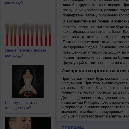
раковину?
людей и других млекопитающих. Прон
разрушение хромосом, раковые опух
подвержены такому облучению космо
Воздействие на людей и животн
мнению, имеют ли магнитные бури во
как выбрасывание китов на берег. К
животных, а также у пчел, ориентир
Пока не вполне ясно также, оказыва
на здоровье людей. Замечено, что 
Ушные палочки: польза
повышенному стрессу за 1-2 дня до н
или вред?
момент появления вспышек на Солнц
флуктуаций магнитного поля на живы
Измерение и прогноз магнит
Прогноз магнитных бурь основан на а
и спутников. При этом анализируется
активные области вблизи восточного 
точными являются прогнозы до двух с
Для определения возмущенности магн
называемый К-индекс. Это отклонение
Почему плакать полезно
интервалам. К-индекс определяется в
для здоровья?
значение, тем более возмущенным яв
больше 4 соответствуют магнитным б
РЕКЛАМА