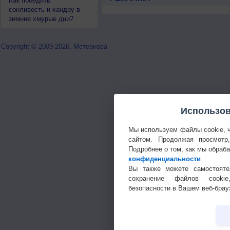
Как победить
сонливость и хандру в
зимние хмурые дни?
Copyright © 2009-2026, Метеонова
Использов
Мы используем файлы cookie, 
сайтом. Продолжая просмотр
Подробнее о том, как мы обраб
конфиденциальности
.
Вы также можете самостояте
сохранение файлов cookie
безопасности в Вашем веб-брау