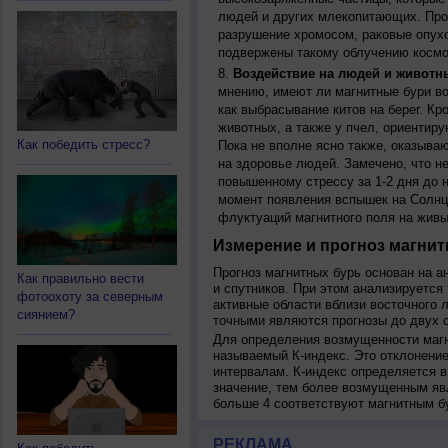
людей и других млекопитающих. Прон
разрушение хромосом, раковые опух
подвержены такому облучению космо
Воздействие на людей и животн
мнению, имеют ли магнитные бури во
как выбрасывание китов на берег. К
животных, а также у пчел, ориентир
Как победить стресс?
Пока не вполне ясно также, оказыва
на здоровье людей. Замечено, что 
повышенному стрессу за 1-2 дня до н
момент появления вспышек на Солнц
флуктуаций магнитного поля на живы
Измерение и прогноз магнит
Прогноз магнитных бурь основан на а
Как правильно вести
и спутников. При этом анализируется
фотоохоту за северным
активные области вблизи восточного 
сиянием?
точными являются прогнозы до двух с
Для определения возмущенности магн
называемый К-индекс. Это отклонение
интервалам. К-индекс определяется в
значение, тем более возмущенным яв
больше 4 соответствуют магнитным б
РЕКЛАМА