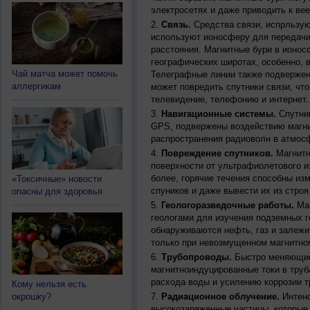
электросетях и даже приводить к ве
Связь.
Средства связи, испрльзую
используют ионосферу для передачи
расстояния. Магнитные бури в ионос
географических широтах, особенно, 
Чай матча может помочь
Телеграфные линии также подвержен
аллергикам
может повредить спутники связи, чт
телевидение, телефонию и интернет.
Навигационные системы.
Спутник
GPS, подвержены воздействию магни
распространения радиоволн в атмос
Повреждение спутников.
Магнитн
поверхности от ультрафиолетового и
более, горячие течения способны из
«Токсичные» новости
спуников и даже вывести их из строя
опасны для здоровья
Геологоразведочные работы.
Маг
геологами для изучения подземных г
обнаруживаются нефть, газ и залежи
только при невозмущенном магнитно
Трубопроводы.
Быстро меняющиес
магнитноиндуцированные токи в труб
расхода воды и усилению коррозии т
Кому нельзя есть
окрошку?
Радиационное облучение.
Интенс
высокозаряженные частицы, которые