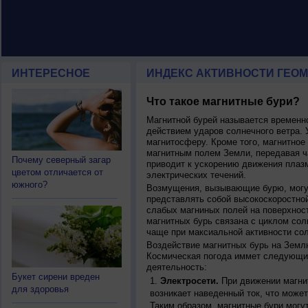
ИНТЕРЕСНОЕ
ИНДЕКС АКТИВНОСТИ ГЕОМ
Что такое магнитные бури?
Магнитной бурей называется времен
действием ударов солнечного ветра. 
магнитосферу. Кроме того, магнитное
магнитным полем Земли, передавая ча
Почему северный загар
приводит к ускорению движения плаз
цветом отличается от
электрических течений.
южного?
Возмущения, вызывающие бурю, могут
представлять собой высокоскоростной
слабых магниных полей на поверхнос
магнитных бурь связана с циклом сол
чаще при максиальной активности сол
Воздействие магнитных бурь на Земл
Космическая погода иммет следующи
деятельность:
Букет сирени вреден
Электросети.
При движении магнит
для здоровья
возникает наведенный ток, что может
Таким образом, магнитные бури могу