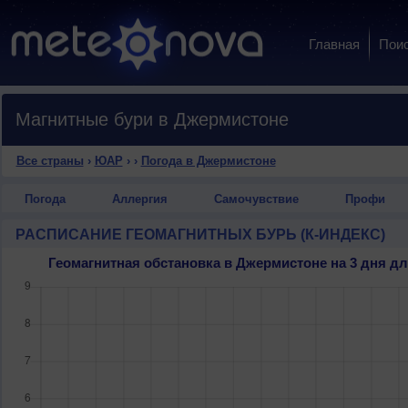
Главная
Пои
Магнитные бури в Джермистоне
Все страны
›
ЮАР
›
›
Погода в Джермистоне
Погода
Аллергия
Самочувствие
Профи
РАСПИСАНИЕ ГЕОМАГНИТНЫХ БУРЬ (К-ИНДЕКС)
Геомагнитная обстановка в Джермистоне на 3 дня 