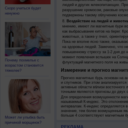
людей и других млекопитающих. Прон
Скоро учиться будет
разрушение хромосом, раковые опух
ненужно
подвержены такому облучению космо
Воздействие на людей и животн
мнению, имеют ли магнитные бури во
как выбрасывание китов на берег. К
животных, а также у пчел, ориентир
Пока не вполне ясно также, оказыва
на здоровье людей. Замечено, что 
повышенному стрессу за 1-2 дня до н
момент появления вспышек на Солнц
Почему похмелье с
флуктуаций магнитного поля на живы
возрастом становится
Измерение и прогноз магнит
тяжелее?
Прогноз магнитных бурь основан на а
и спутников. При этом анализируется
активные области вблизи восточного 
точными являются прогнозы до двух с
Для определения возмущенности магн
называемый К-индекс. Это отклонение
интервалам. К-индекс определяется в
значение, тем более возмущенным яв
больше 4 соответствуют магнитным б
Может ли улыбка быть
причиной морщинок?
РЕКЛАМА