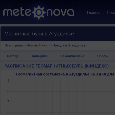
Главная
Пои
Магнитные бури в Агуадилье
Все страны
›
Пуэрто Рико
›
›
Погода в Агуадилье
Погода
Аллергия
Самочувствие
Профи
РАСПИСАНИЕ ГЕОМАГНИТНЫХ БУРЬ (К-ИНДЕКС)
Геомагнитная обстановка в Агуадилье на 3 дня д