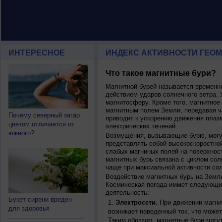
ИНТЕРЕСНОЕ
ИНДЕКС АКТИВНОСТИ ГЕОМ
Что такое магнитные бури?
Магнитной бурей называется времен
действием ударов солнечного ветра. 
магнитосферу. Кроме того, магнитное
магнитным полем Земли, передавая ча
Почему северный загар
приводит к ускорению движения плаз
цветом отличается от
электрических течений.
южного?
Возмущения, вызывающие бурю, могут
представлять собой высокоскоростной
слабых магниных полей на поверхнос
магнитных бурь связана с циклом сол
чаще при максиальной активности сол
Воздействие магнитных бурь на Земл
Космическая погода иммет следующи
деятельность:
Букет сирени вреден
Электросети.
При движении магнит
для здоровья
возникает наведенный ток, что может
Таким образом, магнитные бури могу