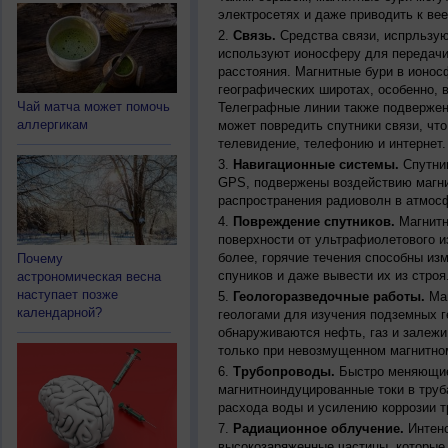
электросетях и даже приводить к ве
Связь.
Средства связи, испрльзую
используют ионосферу для передачи
расстояния. Магнитные бури в ионос
географических широтах, особенно, 
Чай матча может помочь
Телеграфные линии также подвержен
аллергикам
может повредить спутники связи, чт
телевидение, телефонию и интернет.
Навигационные системы.
Спутник
GPS, подвержены воздействию магни
распространения радиоволн в атмос
Повреждение спутников.
Магнитн
поверхности от ультрафиолетового и
более, горячие течения способны из
Почему
спуников и даже вывести их из строя
астрономическая весна
наступает позже
Геологоразведочные работы.
Маг
календарной?
геологами для изучения подземных г
обнаруживаются нефть, газ и залежи
только при невозмущенном магнитно
Трубопроводы.
Быстро меняющиес
магнитноиндуцированные токи в труб
расхода воды и усилению коррозии т
Радиационное облучение.
Интенс
высокозаряженные частицы, которые