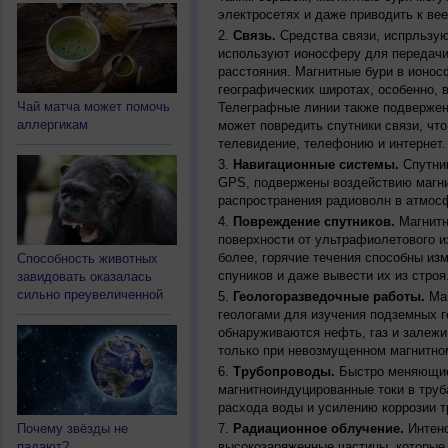
электросетях и даже приводить к ве
Связь.
Средства связи, испрльзую
используют ионосферу для передачи
расстояния. Магнитные бури в ионос
географических широтах, особенно, 
Чай матча может помочь
Телеграфные линии также подвержен
аллергикам
может повредить спутники связи, чт
телевидение, телефонию и интернет.
Навигационные системы.
Спутник
GPS, подвержены воздействию магни
распространения радиоволн в атмос
Повреждение спутников.
Магнитн
поверхности от ультрафиолетового и
более, горячие течения способны из
Способность животных
спуников и даже вывести их из строя
завидовать оказалась
сильно преувеличенной
Геологоразведочные работы.
Маг
геологами для изучения подземных г
обнаруживаются нефть, газ и залежи
только при невозмущенном магнитно
Трубопроводы.
Быстро меняющиес
магнитноиндуцированные токи в труб
расхода воды и усилению коррозии т
Почему звёзды не
Радиационное облучение.
Интенс
падают?
высокозаряженные частицы, которые