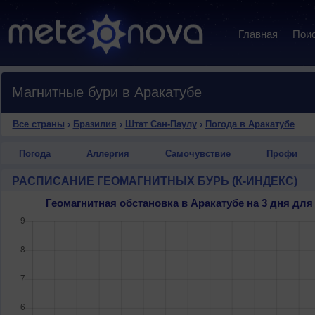
Главная
Пои
Магнитные бури в Аракатубе
Все страны
›
Бразилия
›
Штат Сан-Паулу
›
Погода в Аракатубе
Погода
Аллергия
Самочувствие
Профи
РАСПИСАНИЕ ГЕОМАГНИТНЫХ БУРЬ (К-ИНДЕКС)
Геомагнитная обстановка в Аракатубе на 3 дня д