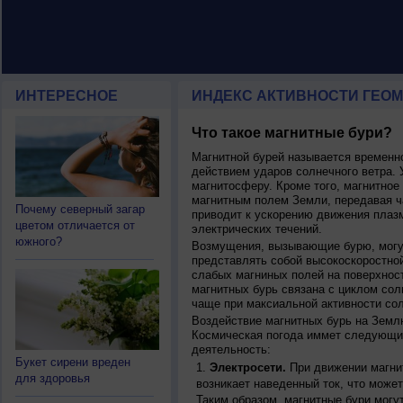
ИНТЕРЕСНОЕ
ИНДЕКС АКТИВНОСТИ ГЕОМ
Что такое магнитные бури?
Магнитной бурей называется времен
действием ударов солнечного ветра. 
магнитосферу. Кроме того, магнитное
магнитным полем Земли, передавая ча
Почему северный загар
приводит к ускорению движения плаз
цветом отличается от
электрических течений.
южного?
Возмущения, вызывающие бурю, могут
представлять собой высокоскоростной
слабых магниных полей на поверхнос
магнитных бурь связана с циклом сол
чаще при максиальной активности сол
Воздействие магнитных бурь на Земл
Космическая погода иммет следующи
деятельность:
Букет сирени вреден
Электросети.
При движении магнит
для здоровья
возникает наведенный ток, что может
Таким образом, магнитные бури могу