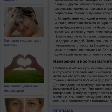
людей и других млекопитающих. Прон
разрушение хромосом, раковые опух
подвержены такому облучению космо
Воздействие на людей и животн
мнению, имеют ли магнитные бури во
как выбрасывание китов на берег. К
животных, а также у пчел, ориентир
Пока не вполне ясно также, оказыва
Как часто следует мыть
на здоровье людей. Замечено, что 
волосы?
повышенному стрессу за 1-2 дня до н
момент появления вспышек на Солнц
флуктуаций магнитного поля на живы
Измерение и прогноз магнит
Прогноз магнитных бурь основан на а
и спутников. При этом анализируется
активные области вблизи восточного 
точными являются прогнозы до двух с
Для определения возмущенности магн
Как снизить давление
называемый К-индекс. Это отклонение
без лекарств
интервалам. К-индекс определяется в
значение, тем более возмущенным яв
больше 4 соответствуют магнитным б
РЕКЛАМА