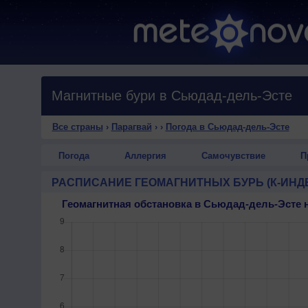
Магнитные бури в Сьюдад-дель-Эсте
Все страны
›
Парагвай
›
›
Погода в Сьюдад-дель-Эсте
Погода
Аллергия
Самочувствие
П
РАСПИСАНИЕ ГЕОМАГНИТНЫХ БУРЬ (К-ИНД
Геомагнитная обстановка в Сьюдад-дель-Эсте 