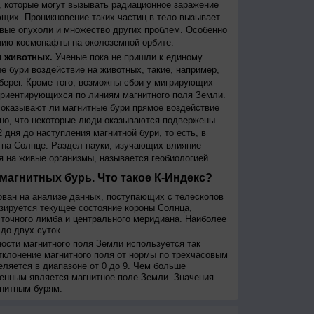
 которые могут вызывать радиационное заражение
щих. Проникновение таких частиц в тело вызывает
вые опухоли и множество других проблем. Особенно
ию космонафты на околоземной орбите.
и животных.
Ученые пока не пришли к единому
е бури воздействие на животных, такие, например,
берег. Кроме того, возможны сбои у мигрирующих
 ориентирующихся по линиям магнитного поля Земли.
, оказывают ли магнитные бури прямое воздействие
но, что некоторые люди оказываются подвержены
 дня до наступления магнитной бури, то есть, в
на Солнце. Раздел науки, изучающих влияние
я на живые организмы, называется геобиологией.
магнитных бурь. Что такое К-Индекс?
ован на анализе данных, поступающих с телескопов
изируется текущее состояние короны Солнца,
сточного лимба и центрального меридиана. Наиболее
до двух суток.
сти магнитного поля Земли используется так
тклонение магнитного поля от нормы по трехчасовым
еляется в диапазоне от 0 до 9. Чем больше
енным является магнитное поле Земли. Значения
нитным бурям.