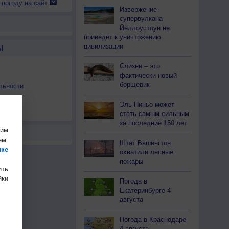
 погоду на сайт
Извержение
супервулкана
Йеллоустоун не
приведёт к уничтожению
цивилизации
Ы
Слизни – это
фактически новый
борщевик
льности
осы
Эль-Ниньо может
а
стать самым сильным
за последние 150 лет
шим
ем.
Штат Вашингтон
ике
охватили лесные
пожары
ить
ки
Погода в
Екатеринбурге 4
августа
Погода в Краснодаре
4 августа