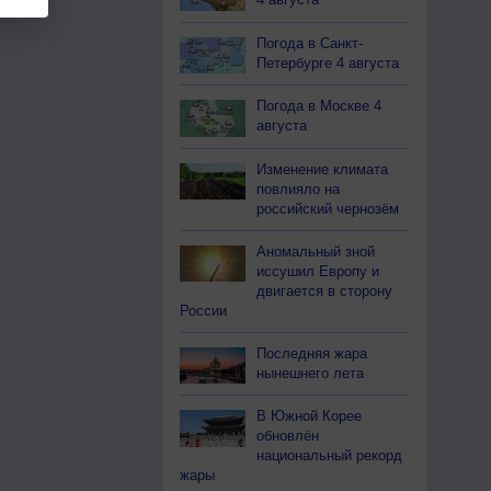
Погода в Санкт-
Петербурге 4 августа
Погода в Москве 4
августа
Изменение климата
повлияло на
российский чернозём
Аномальный зной
иссушил Европу и
двигается в сторону
России
Последняя жара
нынешнего лета
В Южной Корее
обновлён
национальный рекорд
жары