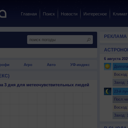
Главная
Поиск
Новости
Интересное
Климат
РЕКЛАМА
АСТРОНО
6 августа 202
рофи
Агро
Авто
УФ-индекс
Долгота
Восход:
ЕКС)
Заход: 
на 3 дня для метеочувствительных людей
23-й лу
Посл.че
Восход:
Заход: 