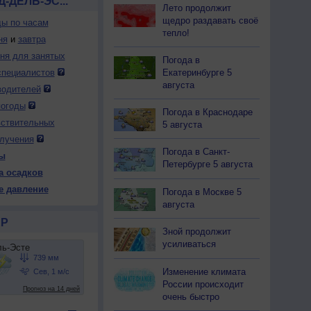
-ДЕЛЬ-ЭС...
Лето продолжит
щедро раздавать своё
ды по часам
тепло!
ня
и
завтра
дня для занятых
Погода в
Екатеринбурге 5
специалистов
августа
водителей
погоды
Погода в Краснодаре
вствительных
5 августа
лучения
Погода в Санкт-
ы
Петербурге 5 августа
а осадков
е давление
Погода в Москве 5
августа
Р
Зной продолжит
усиливаться
Изменение климата
России происходит
очень быстро