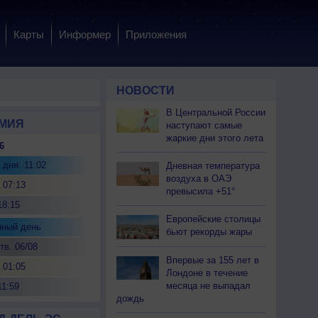
Карты
Информер
Приложения
НОВОСТИ
В Центральной России
МИЯ
наступают самые
жаркие дни этого лета
6
 дня: 11:02
Дневная температура
воздуха в ОАЭ
 07:13
превысила +51°
18:15
Европейские столицы
нный день
бьют рекорды жары
тв. 06/08
Впервые за 155 лет в
 01:05
Лондоне в течение
месяца не выпадал
11:59
дождь