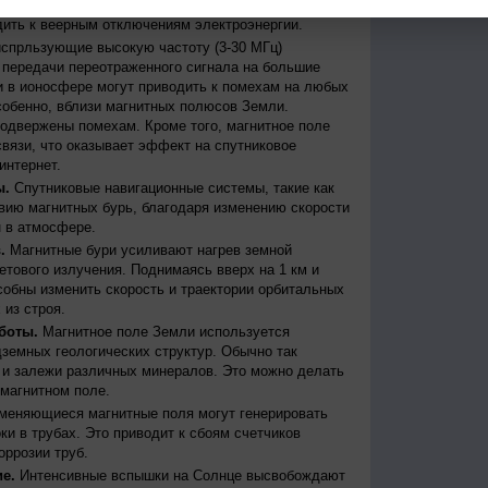
бури могут вызывать масштабные сбои в
дить к веерным отключениям электроэнергии.
испрльзующие высокую частоту (3-30 МГц)
передачи переотраженного сигнала на большие
и в ионосфере могут приводить к помехам на любых
собенно, вблизи магнитных полюсов Земли.
одвержены помехам. Кроме того, магнитное поле
вязи, что оказывает эффект на спутниковое
интернет.
ы.
Спутниковые навигационные системы, такие как
ию магнитных бурь, благодаря изменению скорости
 в атмосфере.
.
Магнитные бури усиливают нагрев земной
етового излучения. Поднимаясь вверх на 1 км и
собны изменить скорость и траектории орбитальных
 из строя.
боты.
Магнитное поле Земли используется
дземных геологических структур. Обычно так
 и залежи различных минералов. Это можно делать
магнитном поле.
меняющиеся магнитные поля могут генерировать
и в трубах. Это приводит к сбоям счетчиков
оррозии труб.
е.
Интенсивные вспышки на Солнце высвобождают