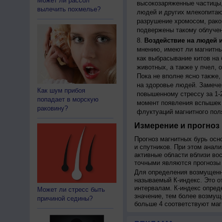
Может ли рассол
высокозаряженные частицы,
вылечить похмелье?
людей и других млекопитаю
разрушение хромосом, рако
подвержены такому облучен
Воздействие на людей 
мнению, имеют ли магнитны
как выбрасывание китов на 
животных, а также у пчел,
Пока не вполне ясно также
на здоровье людей. Замече
Как шум прибоя
повышенному стрессу за 1-2
попадает в морскую
момент появления вспышек 
раковину?
флуктуаций магнитного пол
Измерение и прогноз 
Прогноз магнитных бурь осн
и спутников. При этом анал
активные области вблизи во
точными являются прогнозы 
Для определения возмущенно
называемый К-индекс. Это о
интервалам. К-индекс опред
Может ли стресс быть
значение, тем более возмущ
причиной седины?
больше 4 соответствуют маг