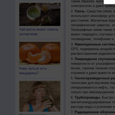
Таким образом, магнитные 
электросетях и даже приво
Связь.
Средства связи, 
используют ионосферу для 
расстояния. Магнитные бур
географических широтах, о
Чай матча может помочь
Телеграфные линии также п
аллергикам
может повредить спутники с
телевидение, телефонию и 
Навигационные систем
GPS, подвержены воздейств
распространения радиоволн
Повреждение спутников
поверхности от ультрафиол
более, горячие течения спо
Кому нельзя есть
спуников и даже вывести их
мандарины?
Геологоразведочные ра
геологами для изучения по
обнаруживаются нефть, газ
только при невозмущенном 
Трубопроводы.
Быстро 
магнитноиндуцированные ток
расхода воды и усилению к
Радиационное облучени